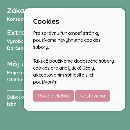
Zákaznícky servis
Kontaktujte nás
Cookies
Extra
Pre správnu funkčnosť stránky,
používame nevyhnutné cookies
Výrobcovia
súbory.
Darčekové poukážky
Taktiež používame dodatočné súbory
Môj účet
cookies pre analytické účely,
Moje objednávky
akceptovaním súhlasíte s ich
Obľúbené produkty
používaním.
Povoliť všetky
Nastavenia
Babetkovo.sk © 2026 -
Kočíky
,
autosedačky
,
Detská
izba