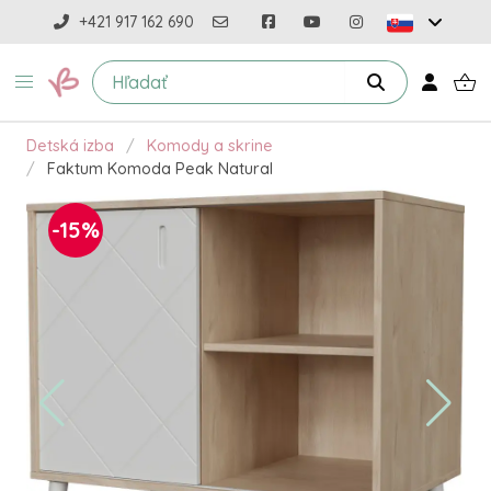
+421 917 162 690
Detská izba
Komody a skrine
Faktum Komoda Peak Natural
-15%