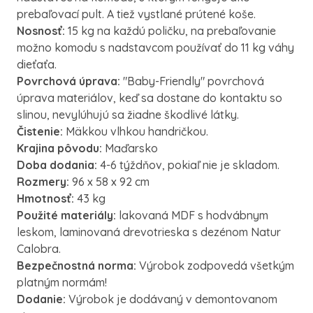
prebaľovací pult.
A tiež vystlané prútené koše.
Nosnosť:
1
5 kg na každú poličku, na prebaľovanie
možno komodu s nadstavcom používať do 11 kg váhy
dieťaťa.
Povrchová úprava:
"Baby-Friendly" povrchová
úprava materiálov, keď sa dostane do kontaktu so
slinou, nevylúhujú sa žiadne škodlivé látky.
Čistenie:
Mäkkou vlhkou handričkou.
Krajina pôvodu:
Maďarsko
Doba dodania:
4-6 týždňov, pokiaľ nie je skladom.
Rozmery:
96 x 58 x 92 cm
Hmotnosť:
43 kg
Použité materiály:
lakovaná MDF s hodvábnym
leskom, laminovaná drevotrieska s dezénom Natur
Calobra.
Bezpečnostná norma:
Výrobok zodpovedá všetkým
platným normám!
Dodanie:
Výrobok je dodávaný v demontovanom