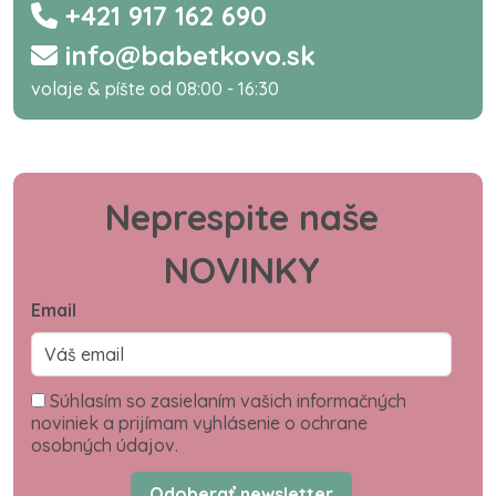
+421 917 162 690
info@babetkovo.sk
volaje & píšte od 08:00 - 16:30
Neprespite naše
NOVINKY
Email
Súhlasím so zasielaním vašich informačných
noviniek a prijímam vyhlásenie o ochrane
osobných údajov.
Odoberať newsletter