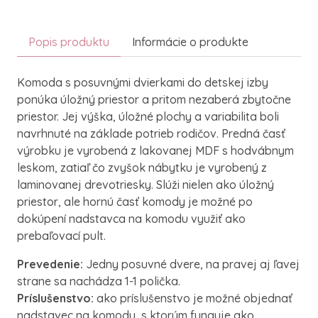
Popis produktu
Informácie o produkte
Komoda s posuvnými dvierkami do detskej izby
ponúka úložný priestor a pritom nezaberá zbytočne
priestor. Jej výška, úložné plochy a variabilita boli
navrhnuté na základe potrieb rodičov.
Predná časť
výrobku je vyrobená z lakovanej MDF s hodvábnym
leskom, zatiaľ čo zvyšok nábytku je vyrobený z
laminovanej drevotriesky.
Slúži nielen ako úložný
priestor, ale hornú časť komody je možné po
dokúpení nadstavca na komodu využiť ako
prebaľovací pult.
Prevedenie:
Jedny posuvné dvere, na pravej aj ľavej
strane sa nachádza 1-1 polička.
Príslušenstvo:
ako príslušenstvo je možné objednať
nadstavec na komodu, s ktorým funguje ako