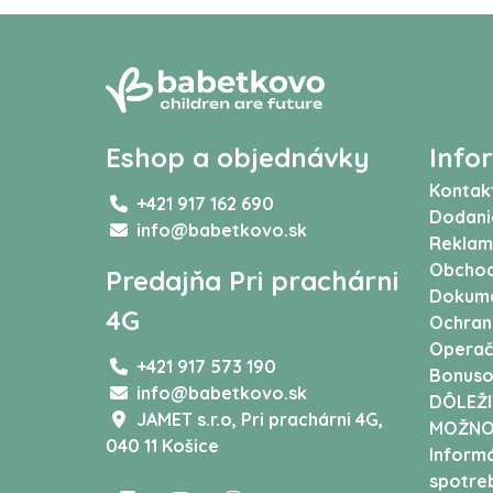
Eshop a objednávky
Info
Kontak
+421 917 162 690
Dodani
info@babetkovo.sk
Reklam
Obchod
Predajňa Pri prachárni
Dokum
4G
Ochran
Operač
+421 917 573 190
Bonuso
info@babetkovo.sk
DÔLEŽI
JAMET s.r.o,
Pri prachárni 4G,
MOŽNO
040 11 Košice
Informá
spotreb