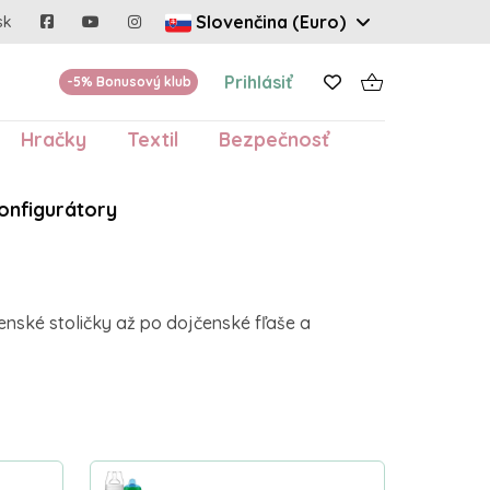
Slovenčina (Euro)
sk
Prihlásiť
-5% Bonusový klub
Hračky
Textil
Bezpečnosť
onfigurátory
enské stoličky až po dojčenské fľaše a