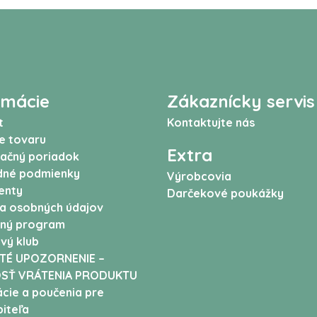
rmácie
Zákaznícky servis
t
Kontaktujte nás
e tovaru
Extra
ačný poriadok
né podmienky
Výrobcovia
enty
Darčekové poukážky
a osobných údajov
ný program
vý klub
TÉ UPOZORNENIE –
SŤ VRÁTENIA PRODUKTU
cie a poučenia pre
iteľa