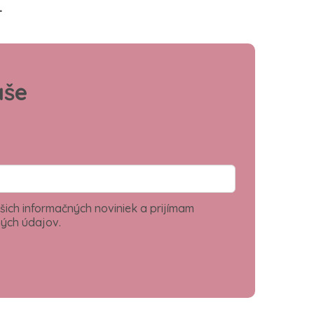
.
aše
šich informačných noviniek a prijímam
ých údajov.