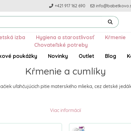
+421 917 162 690
info@babetkovo.
etská izba
Hygiena a starostlivosť
Kŕmenie
Chovateľské potreby
kové poukážky
Novinky
Outlet
Blog
K
Kŕmenie a cumlíky
iek uľahčujúcich pitie materského mlieka, cez detské jedál
Viac informácií