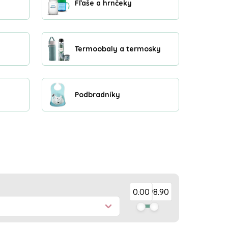
Fľaše a hrnčeky
Termoobaly a termosky
Podbradníky
Cena
0.00
2298.90