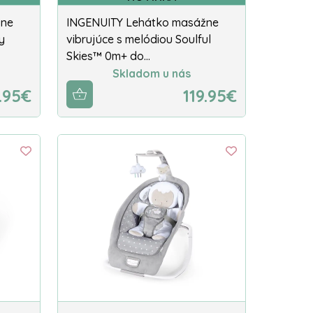
žne
INGENUITY Lehátko masážne
y
vibrujúce s melódiou Soulful
Skies™ 0m+ do…
Skladom u nás
.95€
119.95€