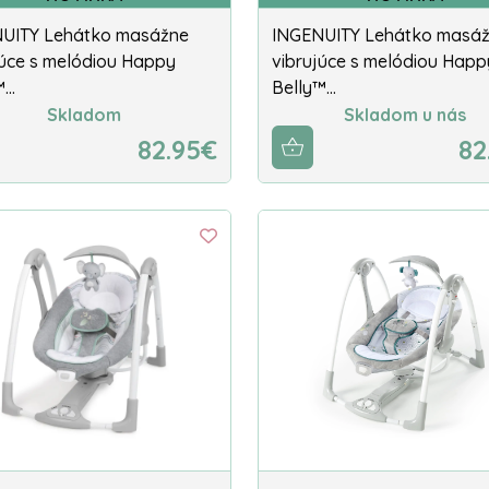
UITY Lehátko masážne
INGENUITY Lehátko masá
júce s melódiou Happy
vibrujúce s melódiou Happ
™…
Belly™…
Skladom
Skladom u nás
82.95€
82