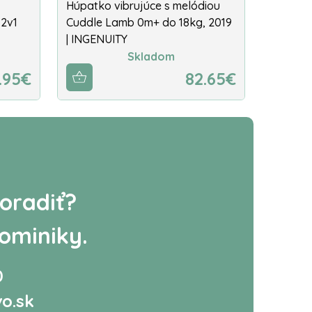
Húpatko vibrujúce s melódiou
 2v1
Cuddle Lamb 0m+ do 18kg, 2019
| INGENUITY
Skladom
.95€
82.65€
oradiť?
ominiky.
0
o.sk