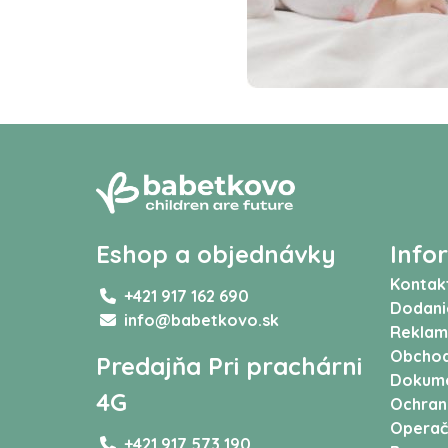
Eshop a objednávky
Info
Kontak
+421 917 162 690
Dodani
info@babetkovo.sk
Reklam
Obchod
Predajňa Pri prachárni
Dokum
4G
Ochran
Operač
+421 917 573 190