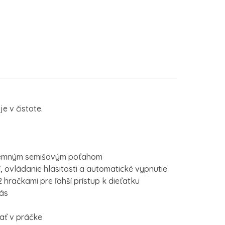
e v čistote.
 jemným semišovým poťahom
í, ovládanie hlasitosti a automatické vypnutie
2 hračkami pre ľahší prístup k dieťatku
ás
ať v práčke