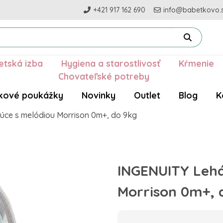
+421 917 162 690
info@babetkovo.
etská izba
Hygiena a starostlivosť
Kŕmenie
Chovateľské potreby
kové poukážky
Novinky
Outlet
Blog
K
úce s melódiou Morrison 0m+, do 9kg
INGENUITY Lehá
Morrison 0m+, 