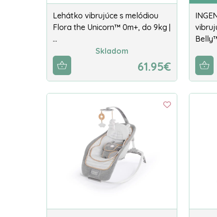
Lehátko vibrujúce s melódiou
INGEN
Flora the Unicorn™ 0m+, do 9kg |
vibru
…
Belly
Skladom
61.95€