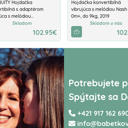
UITY Hojdačka
Hojdačka konvertibilná
rtibilná s adaptérom
vibrujúca s melódiou Nash
júca s melódiou…
0m+, do 9kg, 2019
Skladom
Skladom u nás
102.95€
102
Potrebujete p
Spýtajte sa D
+421 917 162 69
info@babetkov