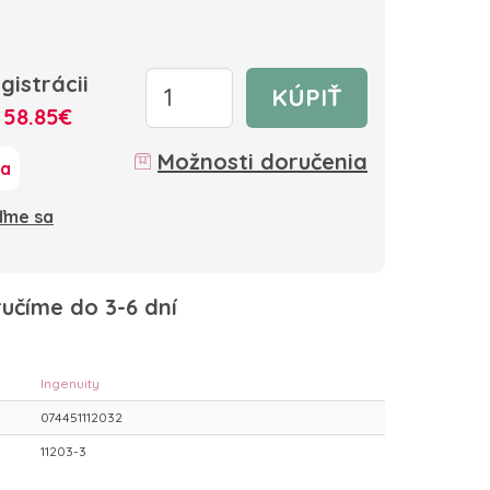
gistrácii
KÚPIŤ
:
58.85€
Možnosti doručenia
ka
oďme sa
učíme do 3-6 dní
Ingenuity
074451112032
11203-3