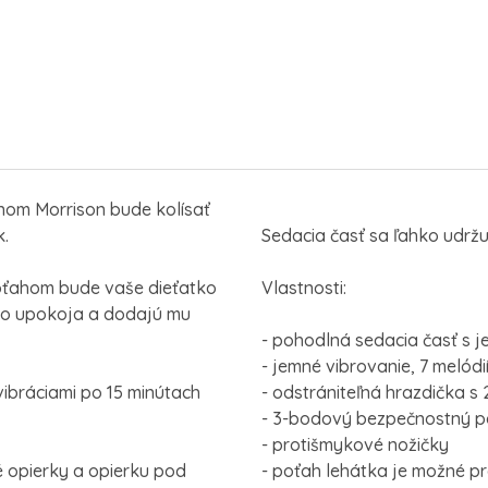
jnom Morrison bude kolísať
k.
Sedacia časť sa ľahko udržuj
oťahom bude vaše dieťatko
Vlastnosti:
ho upokoja a dodajú mu
- pohodlná sedacia časť s
- jemné vibrovanie, 7 melódi
 vibráciami po 15 minútach
- odstrániteľná hrazdička s 
- 3-bodový bezpečnostný p
- protišmykové nožičky
 opierky a opierku pod
- poťah lehátka je možné pr