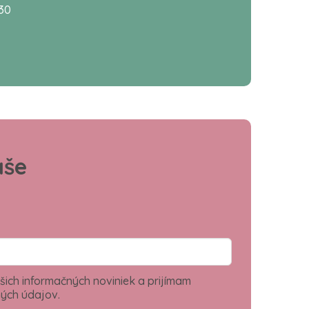
:30
aše
šich informačných noviniek a prijímam
ých údajov.