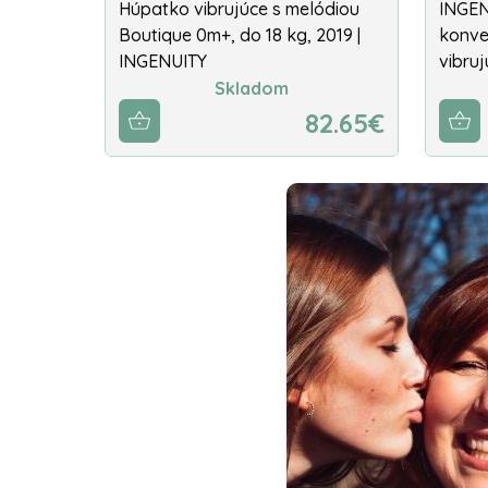
Húpatko vibrujúce s melódiou
INGEN
Boutique 0m+, do 18 kg, 2019 |
konve
INGENUITY
vibru
Skladom
82.65€