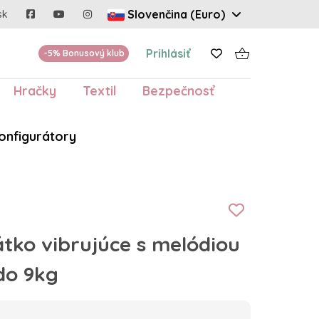
Slovenčina (Euro)
sk
Prihlásiť
-5% Bonusový klub
Hračky
Textil
Bezpečnosť
onfigurátory
tko vibrujúce s melódiou
do 9kg