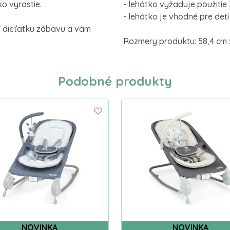
o vyrastie.
- lehátko vyžaduje použitie 
- lehátko je vhodné pre det
í dieťatku zábavu a vám
Rozmery produktu: 58,4 cm x
Podobné produkty
NOVINKA
NOVINKA