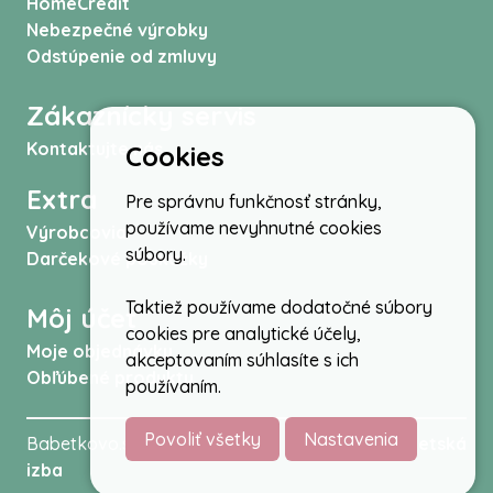
HomeCredit
Nebezpečné výrobky
Odstúpenie od zmluvy
Zákaznícky servis
Kontaktujte nás
Cookies
Extra
Pre správnu funkčnosť stránky,
používame nevyhnutné cookies
Výrobcovia
súbory.
Darčekové poukážky
Taktiež používame dodatočné súbory
Môj účet
cookies pre analytické účely,
Moje objednávky
akceptovaním súhlasíte s ich
Obľúbené produkty
používaním.
Povoliť všetky
Nastavenia
Babetkovo.sk © 2026 -
Kočíky
,
autosedačky
,
Detská
izba