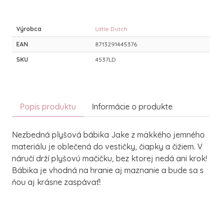
Výrobca
Little Dutch
EAN
8713291445376
SKU
4537LD
Popis produktu
Informácie o produkte
Nezbedná plyšová bábika Jake z mäkkého jemného
materiálu je oblečená do vestičky, čiapky a čižiem. V
náručí drží plyšovú mačičku, bez ktorej nedá ani krok!
Bábika je vhodná na hranie aj maznanie a bude sa s
ňou aj krásne zaspávať!