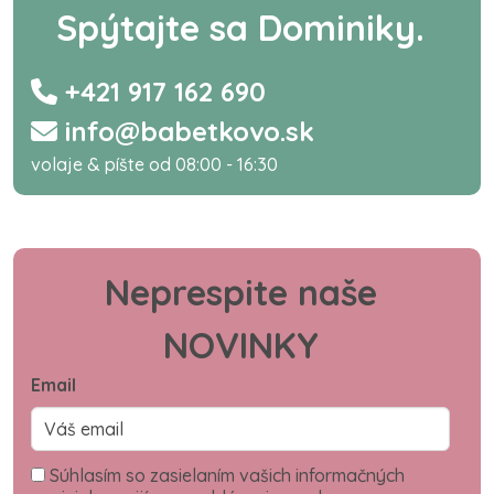
Spýtajte sa Dominiky.
+421 917 162 690
info@babetkovo.sk
volaje & píšte od 08:00 - 16:30
Neprespite naše
NOVINKY
Email
Súhlasím so zasielaním vašich informačných