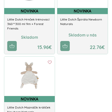
NOVINKA
NOVINKA
Little Dutch Hrnček trénovací
Little Dutch Špirála Newborn
360 ° 300 ml 9m + Forest
Naturals
Friends
Skladom u nás
Skladom
15.96€
22.76€
NOVINKA
Little Dutch Maznáčik králiček
Newborn Naturals