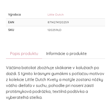
Výrobca
Little Dutch
EAN
8714274120259
SKU
120259LD
Popis produktu
Informácie o produkte
Väčšina batoliat zbožňuje skákanie v kalužiach po
daždi. S týmito krásnymi gumákmi s potlačou motívov
z kolekcie Little Dutch Kvety a motýle zostanú nôžky
vášho dieťaťa v suchu, pohodlie pri nosení zaistí
protišmyková podrážka, textilná podšívka a
vyberateľná stielka.