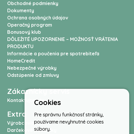
Obchodné podmienky
Dokumenty
Ochrana osobných údajov
Operačný program
Bonusový klub
DÔLEŽITÉ UPOZORNENIE – MOŽNOSŤ VRÁTENIA
PRODUKTU
Informácie a poučenia pre spotrebiteľa
HomeCredit
Nebezpečné výrobky
Odstúpenie od zmluvy
Zákaznícky servis
Kontaktujte nás
Cookies
Extra
Pre správnu funkčnosť stránky,
používame nevyhnutné cookies
Výrobcovia
súbory.
Darčekové poukážky