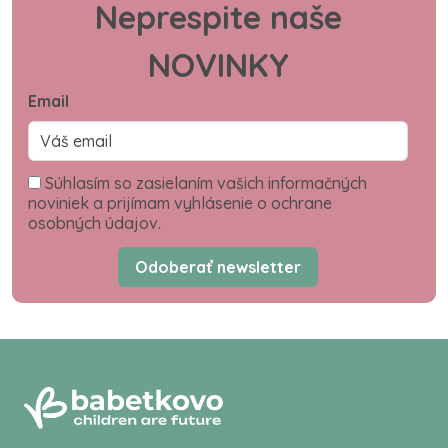
Neprespite naše
NOVINKY
Email
Súhlasím so zasielaním vašich informačných
noviniek a prijímam vyhlásenie o ochrane
osobných údajov.
Odoberať newsletter