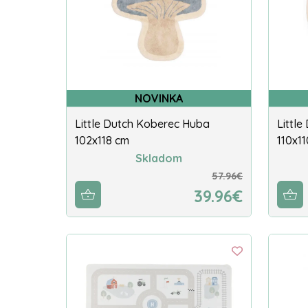
NOVINKA
Little Dutch Koberec Huba
Little
102x118 cm
110x1
Skladom
57.96€
39.96€