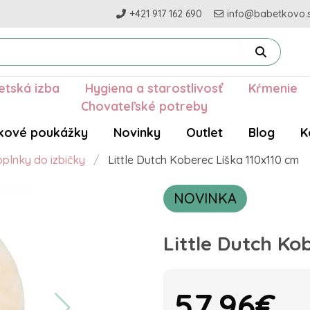
+421 917 162 690
info@babetkovo.
etská izba
Hygiena a starostlivosť
Kŕmenie
Chovateľské potreby
kové poukážky
Novinky
Outlet
Blog
K
oplnky do izbičky
Little Dutch Koberec Líška 110x110 cm
NOVINKA
Little Dutch Ko
57.96€