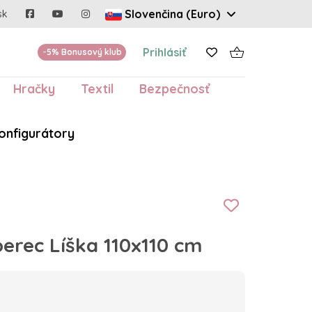
Slovenčina (Euro)
sk
Prihlásiť
-5% Bonusový klub
Hračky
Textil
Bezpečnosť
onfigurátory
berec Líška 110x110 cm