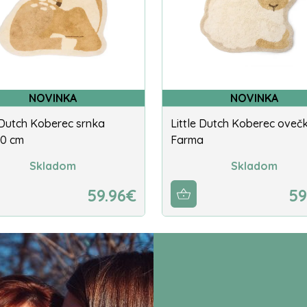
NOVINKA
NOVINKA
e Dutch Koberec srnka
Little Dutch Koberec oveč
10 cm
Farma
Skladom
Skladom
59.96€
59