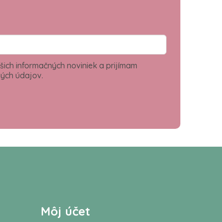
šich informačných noviniek a prijímam
ých údajov.
Môj účet