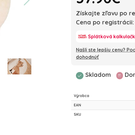
Získajte zľavu po re
Cena po registrácii
Splátková kalkulač
Našli ste lepšiu cenu? P
dohodnúť
Skladom
Dor
Výrobca
EAN
SKU