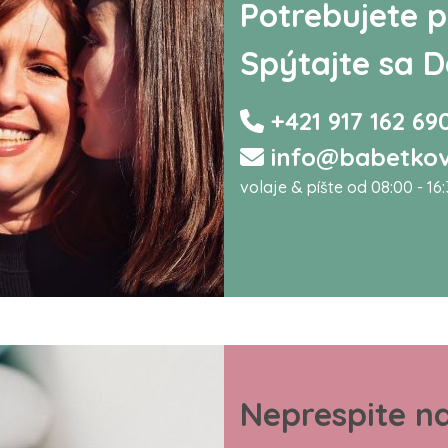
Potrebujete p
Spýtajte sa D
+421 917 162 69
info@babetkov
volaje & píšte od 08:00 - 16
Neprespite n