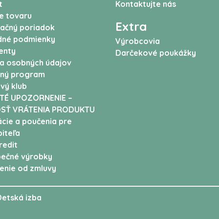
t
Kontaktujte nás
e tovaru
Extra
ačný poriadok
né podmienky
Výrobcovia
enty
Darčekové poukážky
a osobných údajov
ný program
vý klub
TÉ UPOZORNENIE –
SŤ VRÁTENIA PRODUKTU
cie a poučenia pre
iteľa
edit
ečné výrobky
enie od zmluvy
Detská izba