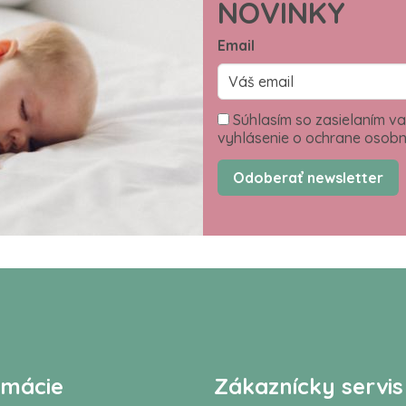
NOVINKY
Email
Súhlasím so zasielaním va
vyhlásenie o ochrane osobn
Odoberať newsletter
rmácie
Zákaznícky servis