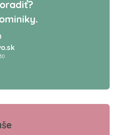
oradiť?
ominiky.
0
o.sk
:30
aše