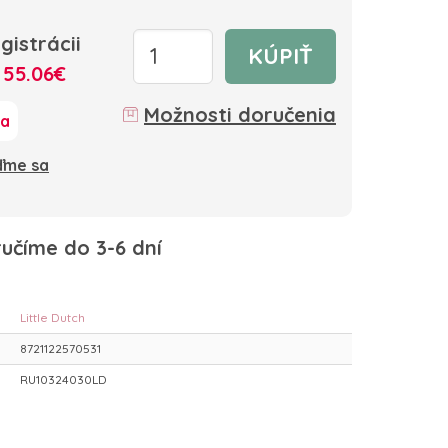
gistrácii
KÚPIŤ
:
55.06€
Možnosti doručenia
ka
oďme sa
učíme do 3-6 dní
Little Dutch
8721122570531
RU10324030LD