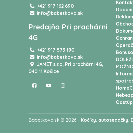
Kontak
+421 917 162 690
Dodani
info@babetkovo.sk
Reklam
Obchod
Predajňa Pri prachárni
Dokum
4G
Ochran
Operač
+421 917 573 190
Bonuso
info@babetkovo.sk
DÔLEŽI
JAMET s.r.o,
Pri prachárni 4G,
MOŽNO
040 11 Košice
Informá
spotreb
HomeCr
Nebezp
Odstúp
Babetkovo.sk © 2026 -
Kočíky
,
autosedačky
,