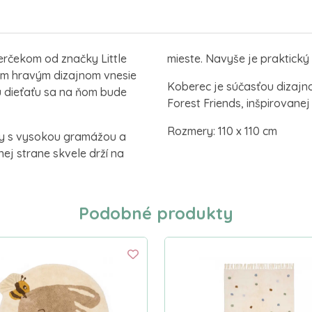
erčekom od značky Little
mieste. Navyše je praktický
im hravým dizajnom vnesie
Koberec je súčasťou dizajno
u dieťaťu sa na ňom bude
Forest Friends, inšpirovanej
Rozmery: 110 x 110 cm
ny s vysokou gramážou a
ej strane skvele drží na
Podobné produkty