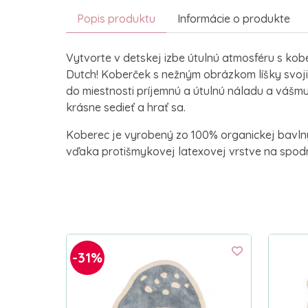
Popis produktu
Informácie o produkte
Vytvorte v detskej izbe útulnú atmosféru s kob
Dutch! Koberček s nežným obrázkom líšky svoj
do miestnosti príjemnú a útulnú náladu a vášm
krásne sedieť a hrať sa.
Koberec je vyrobený zo 100% organickej bavl
vďaka protišmykovej latexovej vrstve na spodn
-31%