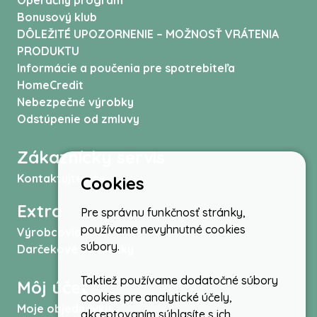
Operačný program
Bonusový klub
DÔLEŽITÉ UPOZORNENIE – MOŽNOSŤ VRÁTENIA
PRODUKTU
Informácie a poučenia pre spotrebiteľa
HomeCredit
Nebezpečné výrobky
Odstúpenie od zmluvy
Zákaznícky servis
Kontaktujte nás
Cookies
Extra
Pre správnu funkčnosť stránky,
používame nevyhnutné cookies
Výrobcovia
súbory.
Darčekové poukážky
Taktiež používame dodatočné súbory
Môj účet
cookies pre analytické účely,
Moje objednávky
akceptovaním súhlasíte s ich