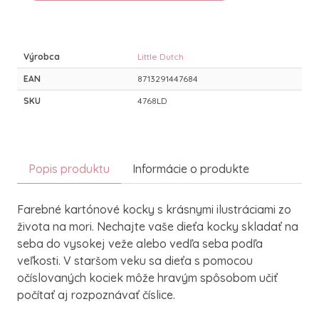
Výrobca
Little Dutch
EAN
8713291447684
SKU
4768LD
Popis produktu
Informácie o produkte
Farebné kartónové kocky s krásnymi ilustráciami zo
života na mori. Nechajte vaše dieťa kocky skladať na
seba do vysokej veže alebo vedľa seba podľa
veľkosti. V staršom veku sa dieťa s pomocou
očíslovaných kociek môže hravým spôsobom učiť
počítať aj rozpoznávať číslice.