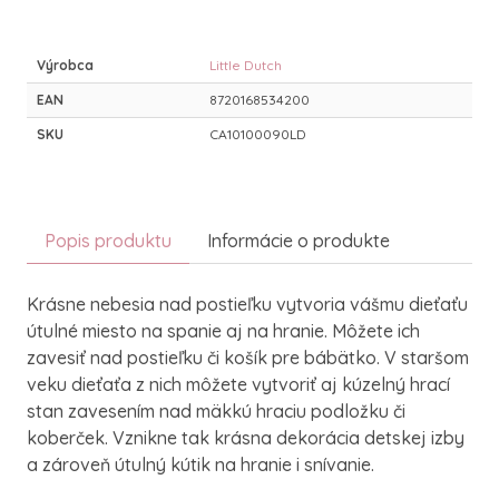
Výrobca
Little Dutch
EAN
8720168534200
SKU
CA10100090LD
Popis produktu
Informácie o produkte
Krásne nebesia nad postieľku vytvoria vášmu dieťaťu
útulné miesto na spanie aj na hranie. Môžete ich
zavesiť nad postieľku či košík pre bábätko. V staršom
veku dieťaťa z nich môžete vytvoriť aj kúzelný hrací
stan zavesením nad mäkkú hraciu podložku či
koberček. Vznikne tak krásna dekorácia detskej izby
a zároveň útulný kútik na hranie i snívanie.