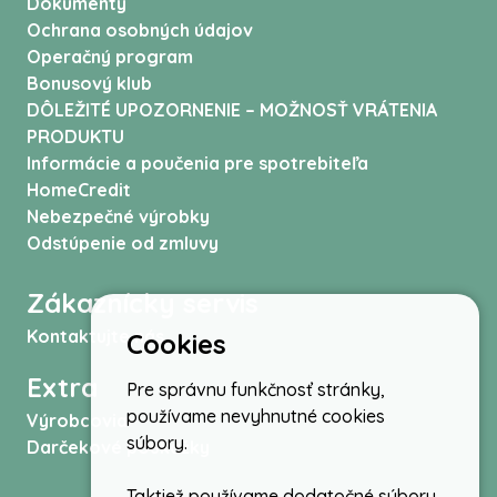
Dokumenty
Ochrana osobných údajov
Operačný program
Bonusový klub
DÔLEŽITÉ UPOZORNENIE – MOŽNOSŤ VRÁTENIA
PRODUKTU
Informácie a poučenia pre spotrebiteľa
HomeCredit
Nebezpečné výrobky
Odstúpenie od zmluvy
Zákaznícky servis
Kontaktujte nás
Cookies
Extra
Pre správnu funkčnosť stránky,
používame nevyhnutné cookies
Výrobcovia
súbory.
Darčekové poukážky
Taktiež používame dodatočné súbory