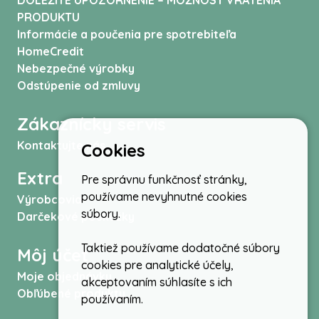
DÔLEŽITÉ UPOZORNENIE – MOŽNOSŤ VRÁTENIA
PRODUKTU
Informácie a poučenia pre spotrebiteľa
HomeCredit
Nebezpečné výrobky
Odstúpenie od zmluvy
Zákaznícky servis
Kontaktujte nás
Cookies
Extra
Pre správnu funkčnosť stránky,
používame nevyhnutné cookies
Výrobcovia
súbory.
Darčekové poukážky
Taktiež používame dodatočné súbory
Môj účet
cookies pre analytické účely,
Moje objednávky
akceptovaním súhlasíte s ich
Obľúbené produkty
používaním.