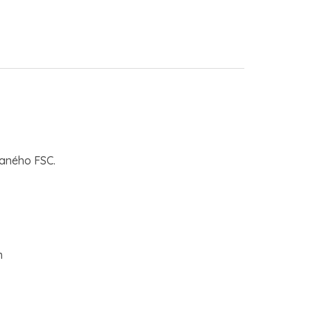
vaného FSC.
m