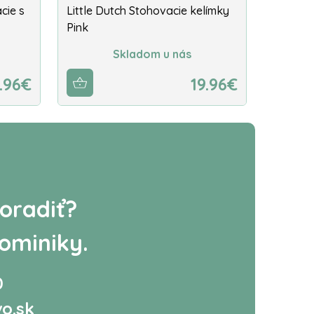
cie s
Little Dutch Stohovacie kelímky
Pink
Skladom u nás
.96€
19.96€
oradiť?
ominiky.
0
o.sk