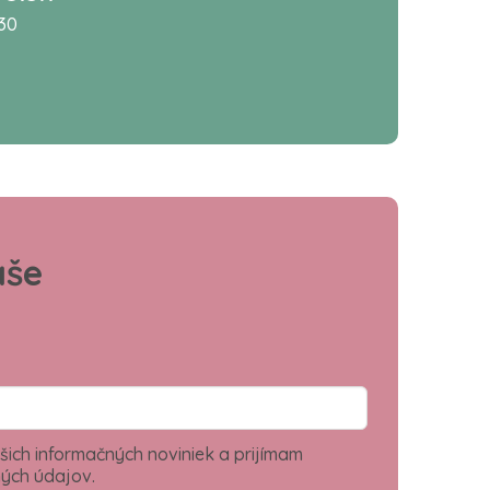
:30
aše
šich informačných noviniek a prijímam
ých údajov.