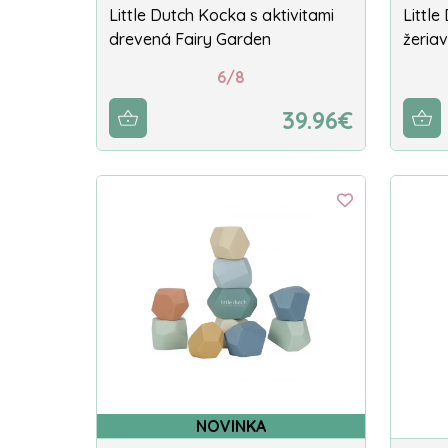
Little Dutch Kocka s aktivitami
Littl
drevená Fairy Garden
žeria
6/8
39.96€
NOVINKA