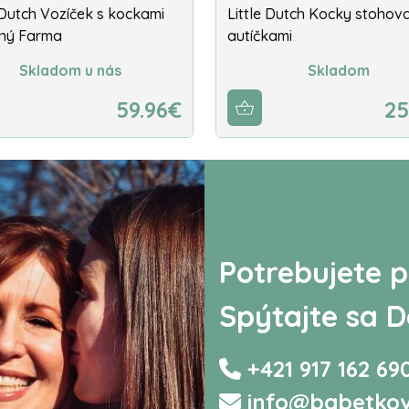
 Dutch Vozíček s kockami
Little Dutch Kocky stohova
ný Farma
autíčkami
Skladom u nás
Skladom
59.96€
25
Potrebujete p
Spýtajte sa D
+421 917 162 69
info@babetkov