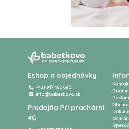
Eshop a objednávky
Info
Kontak
+421 917 162 690
Dodani
info@babetkovo.sk
Reklam
Obchod
Predajňa Pri prachárni
Dokum
4G
Ochran
Operač