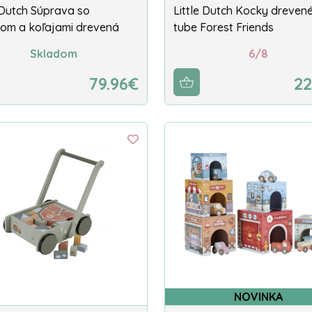
e Dutch Súprava so
Little Dutch Kocky drevené
vom a koľajami drevená
tube Forest Friends
Skladom
6/8
79.96€
22
NOVINKA