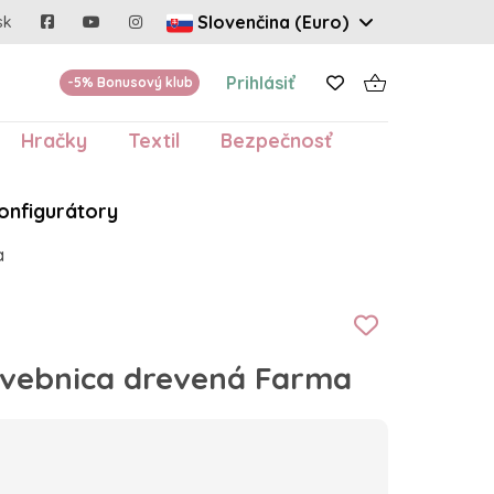
Slovenčina (Euro)
sk
Prihlásiť
-5% Bonusový klub
Hračky
Textil
Bezpečnosť
onfigurátory
a
tavebnica drevená Farma