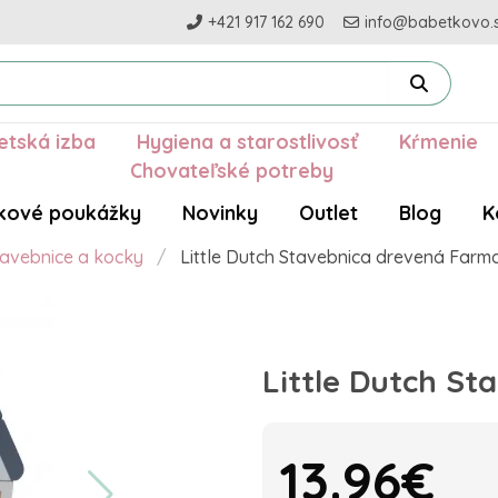
+421 917 162 690
info@babetkovo.
etská izba
Hygiena a starostlivosť
Kŕmenie
Chovateľské potreby
kové poukážky
Novinky
Outlet
Blog
K
tavebnice a kocky
Little Dutch Stavebnica drevená Farm
Little Dutch S
13.96€