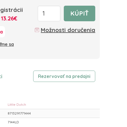
gistrácii
KÚPIŤ
:
13.26€
Možnosti doručenia
ka
oďme sa
i
Rezervovať na predajni
Little Dutch
8713291771444
7144LD