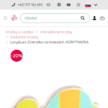
+421 917 162 690
Hračky a vozítka
Interaktívne hračky
Edukačné hračky
Lucy&Leo Zvieratko na kolesách, KORYTNAČKA
-20%