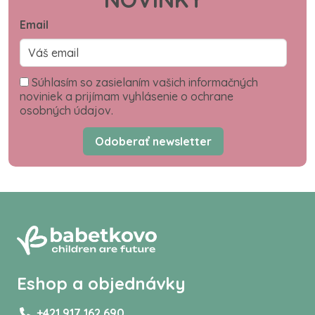
Email
Súhlasím so zasielaním vašich informačných
noviniek a prijímam vyhlásenie o ochrane
osobných údajov.
Odoberať newsletter
Eshop a objednávky
+421 917 162 690