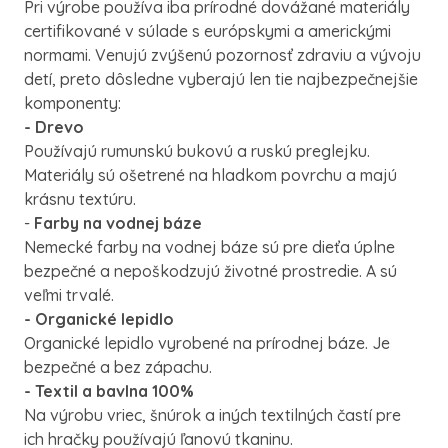
Pri výrobe používa iba prírodné dovážané materiály
certifikované v súlade s európskymi a americkými
normami. Venujú zvýšenú pozornosť zdraviu a vývoju
detí, preto dôsledne vyberajú len tie najbezpečnejšie
komponenty:
- Drevo
Používajú rumunskú bukovú a ruskú preglejku.
Materiály sú ošetrené na hladkom povrchu a majú
krásnu textúru.
-
Farby na vodnej báze
Nemecké farby na vodnej báze sú pre dieťa úplne
bezpečné a nepoškodzujú životné prostredie. A sú
veľmi trvalé.
- Organické lepidlo
Organické lepidlo vyrobené na prírodnej báze. Je
bezpečné a bez zápachu.
- Textil a bavlna 100%
Na výrobu vriec, šnúrok a iných textilných častí pre
ich hračky používajú ľanovú tkaninu.