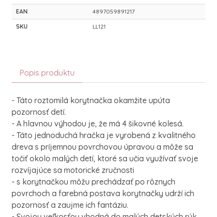
EAN
4897059891217
SKU
LL121
Popis produktu
- Táto roztomilá korytnačka okamžite upúta
pozornosť detí.
- A hlavnou výhodou je, že má 4 šikovné kolesá.
- Táto jednoduchá hračka je vyrobená z kvalitného
dreva s príjemnou povrchovou úpravou a môže sa
točiť okolo malých detí, ktoré sa učia využívať svoje
rozvíjajúce sa motorické zručnosti
- s korytnačkou môžu prechádzať po rôznych
povrchoch a farebná postava korytnačky udrží ich
pozornosť a zaujme ich fantáziu.
- Svojou veľkosťou vhodná do malých detských rúk