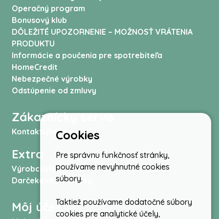
Operačný program
Bonusový klub
DÔLEŽITÉ UPOZORNENIE – MOŽNOSŤ VRÁTENIA
PRODUKTU
Informácie a poučenia pre spotrebiteľa
HomeCredit
Nebezpečné výrobky
Odstúpenie od zmluvy
Zákaznícky servis
Kontaktujte nás
Cookies
Extra
Pre správnu funkčnosť stránky,
používame nevyhnutné cookies
Výrobcovia
súbory.
Darčekové poukážky
Taktiež používame dodatočné súbory
Môj účet
cookies pre analytické účely,