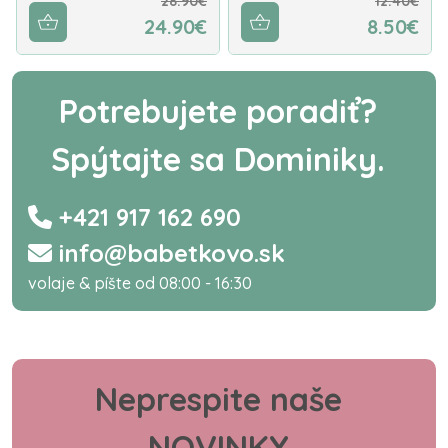
28.90€
12.40€
24.90€
8.50€
Potrebujete poradiť?
Spýtajte sa Dominiky.
+421 917 162 690
info@babetkovo.sk
volaje & píšte od 08:00 - 16:30
Neprespite naše
NOVINKY