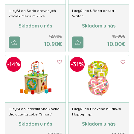
Lucy&Leo Sada drevených
Lucy&Leo Učiaca doska -
kociek Medium 25ks
Watch
Skladom u nás
Skladom u nás
12.90€
15.90€
10.90€
10.00€
-14%
-31%
Lucy&Leo Interaktívna kocka
Lucy&Leo Drevené bludisko
Big activity cube “Smart”
Happy Trip
Skladom u nás
Skladom u nás