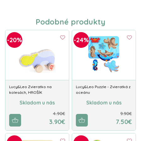
Podobné produkty
-20%
-24%
Lucy&Leo Zvieratko na
Lucy&Leo Puzzle - Zvieratká z
kolesách, HROŠÍK
oceánu
Skladom u nás
Skladom u nás
4.90€
9.90€
3.90€
7.50€