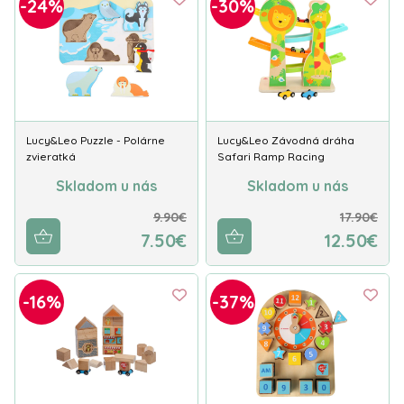
-24%
-30%
Lucy&Leo Puzzle - Polárne
Lucy&Leo Závodná dráha
zvieratká
Safari Ramp Racing
Skladom u nás
Skladom u nás
9.90€
17.90€
7.50€
12.50€
-16%
-37%