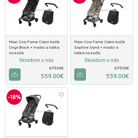
Maxi-Cosi Fame Cabin kočík
Maxi-Cosi Fame Cabin kočík
Onyx Black + madlo a taška
Saphire Sand + madlo a
na kočík
taška na kočík
Skladom u nás
Skladom u nás
679.16€
679.16€
559.00€
559.00€
-18%