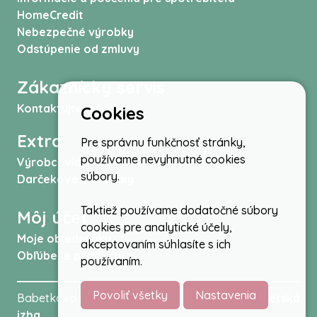
HomeCredit
Nebezpečné výrobky
Odstúpenie od zmluvy
Zákaznícky servis
Kontaktujte nás
Cookies
Extra
Pre správnu funkčnosť stránky,
používame nevyhnutné cookies
Výrobcovia
súbory.
Darčekové poukážky
Taktiež používame dodatočné súbory
Môj účet
cookies pre analytické účely,
Moje objednávky
akceptovaním súhlasíte s ich
Obľúbené produkty
používaním.
Povoliť všetky
Nastavenia
Babetkovo.sk © 2026 -
Kočíky
,
autosedačky
,
Detská
izba