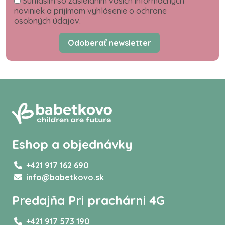
Súhlasím so zasielaním vašich informačných
noviniek a prijímam vyhlásenie o ochrane
osobných údajov.
Odoberať newsletter
Eshop a objednávky
+421 917 162 690
info@babetkovo.sk
Predajňa Pri prachárni 4G
+421 917 573 190