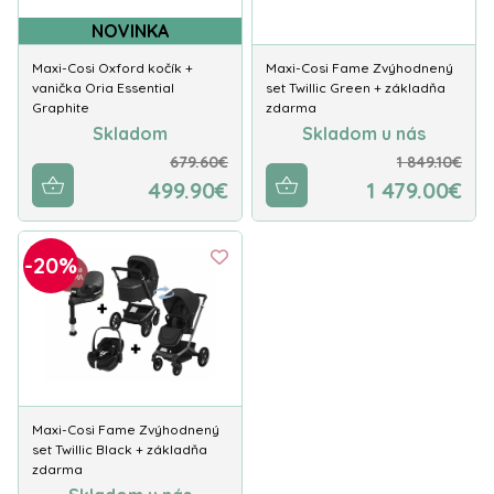
NOVINKA
Maxi-Cosi Oxford kočík +
Maxi-Cosi Fame Zvýhodnený
vanička Oria Essential
set Twillic Green + základňa
Graphite
zdarma
Skladom
Skladom u nás
679.60€
1 849.10€
499.90€
1 479.00€
-20%
Maxi-Cosi Fame Zvýhodnený
set Twillic Black + základňa
zdarma