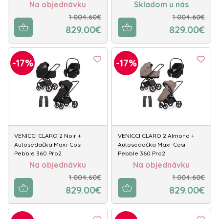
Na objednávku
Skladom u nás
1 004.60€
1 004.60€
829.00€
829.00€
-17%
-17%
VENICCI CLARO 2 Noir +
VENICCI CLARO 2 Almond +
Autosedačka Maxi-Cosi
Autosedačka Maxi-Cosi
Pebble 360 Pro2
Pebble 360 Pro2
Na objednávku
Na objednávku
1 004.60€
1 004.60€
829.00€
829.00€