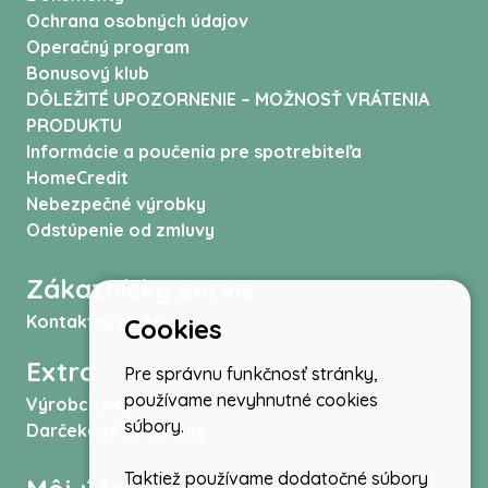
Ochrana osobných údajov
Operačný program
Bonusový klub
DÔLEŽITÉ UPOZORNENIE – MOŽNOSŤ VRÁTENIA
PRODUKTU
Informácie a poučenia pre spotrebiteľa
HomeCredit
Nebezpečné výrobky
Odstúpenie od zmluvy
Zákaznícky servis
Kontaktujte nás
Cookies
Extra
Pre správnu funkčnosť stránky,
používame nevyhnutné cookies
Výrobcovia
súbory.
Darčekové poukážky
Taktiež používame dodatočné súbory