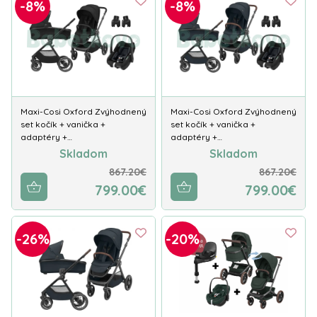
-8%
-8%
Maxi-Cosi Oxford Zvýhodnený
Maxi-Cosi Oxford Zvýhodnený
set kočík + vanička +
set kočík + vanička +
adaptéry +…
adaptéry +…
Skladom
Skladom
867.20€
867.20€
799.00€
799.00€
-26%
-20%