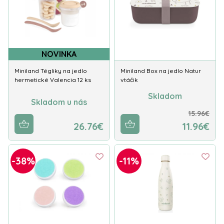
NOVINKA
Miniland Tégliky na jedlo
Miniland Box na jedlo Natur
hermetické Valencia 12 ks
vtáčik
Skladom
Skladom u nás
15.96€
26.76€
11.96€
-38%
-11%