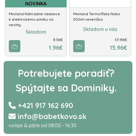
NOVINKA
Miniland Náhradné nástavce
Miniland Termofľaša Natur
k elektrickému pilníku na
500ml veverička
nechty
Skladom u nás
Skladom
3.16€
17.96€
1.96€
15.96€
Potrebujete poradiť?
Spýtajte sa Dominiky.
+421 917 162 690
info@babetkovo.sk
volaje & píšte od 08:00 - 16:30