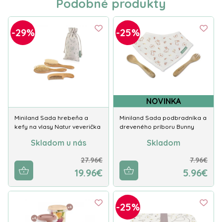
Podobné produkty
-29%
-25%
NOVINKA
Miniland Sada hrebeňa a
Miniland Sada podbradníka a
kefy na vlasy Natur veverička
dreveného príboru Bunny
Skladom u nás
Skladom
27.96€
7.96€
19.96€
5.96€
-25%