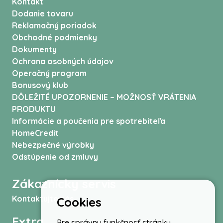
Kontakt
Dodanie tovaru
Reklamačný poriadok
Obchodné podmienky
Dokumenty
Ochrana osobných údajov
Operačný program
Bonusový klub
DÔLEŽITÉ UPOZORNENIE – MOŽNOSŤ VRÁTENIA
PRODUKTU
Informácie a poučenia pre spotrebiteľa
HomeCredit
Nebezpečné výrobky
Odstúpenie od zmluvy
Zákaznícky servis
Kontaktujte nás
Cookies
Extra
Pre správnu funkčnosť stránky,