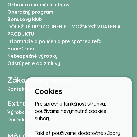
Ochrana osobných údajov
Operačný program
Bonusový klub
DÔLEŽITÉ UPOZORNENIE – MOŽNOSŤ VRÁTENIA
PRODUKTU
Informácie a poučenia pre spotrebiteľa
HomeCredit
Nebezpečné výrobky
Odstúpenie od zmluvy
Zákaznícky servis
Kontaktujte nás
Cookies
Extra
Pre správnu funkčnosť stránky,
používame nevyhnutné cookies
Výrobcovia
súbory.
Darčekové poukážky
Taktiež používame dodatočné súbory
Môj účet