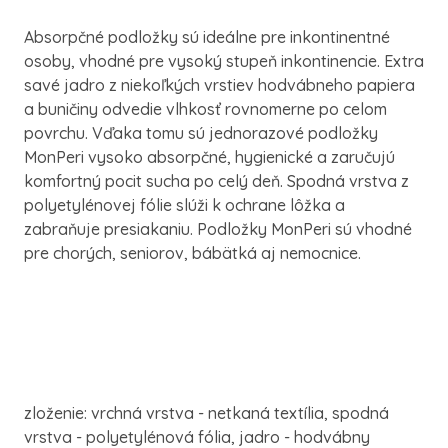
Absorpčné podložky sú ideálne pre inkontinentné
osoby, vhodné pre vysoký stupeň inkontinencie. Extra
savé jadro z niekoľkých vrstiev hodvábneho papiera
a buničiny odvedie vlhkosť rovnomerne po celom
povrchu. Vďaka tomu sú jednorazové podložky
MonPeri vysoko absorpčné, hygienické a zaručujú
komfortný pocit sucha po celý deň. Spodná vrstva z
polyetylénovej fólie slúži k ochrane lôžka a
zabraňuje presiakaniu. Podložky MonPeri sú vhodné
pre chorých, seniorov, bábätká aj nemocnice.
zloženie: vrchná vrstva - netkaná textília, spodná
vrstva - polyetylénová fólia, jadro - hodvábny