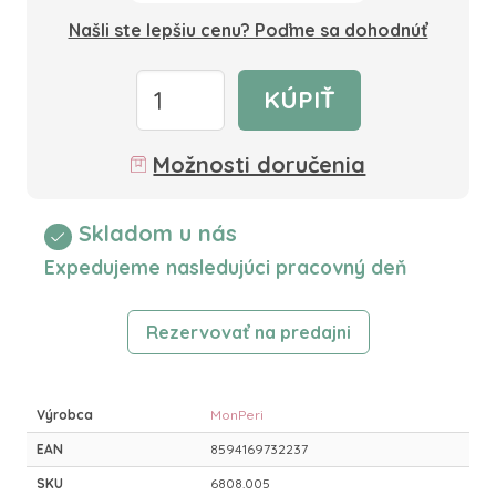
Našli ste lepšiu cenu? Poďme sa dohodnúť
KÚPIŤ
Možnosti doručenia
Skladom u nás
Expedujeme nasledujúci pracovný deň
Rezervovať na predajni
Výrobca
MonPeri
EAN
8594169732237
SKU
6808.005