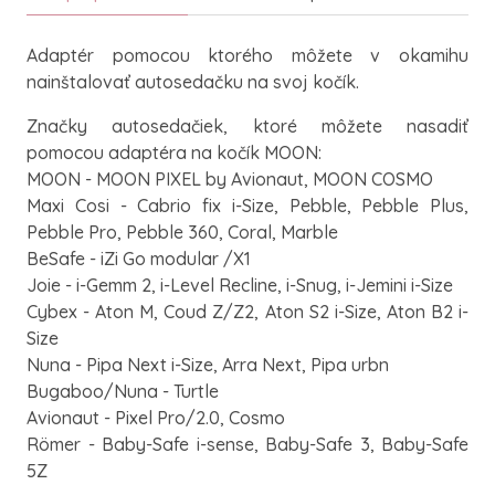
Adaptér pomocou ktorého môžete v okamihu
nainštalovať autosedačku na svoj kočík.
Značky autosedačiek, ktoré môžete nasadiť
pomocou adaptéra na kočík MOON:
MOON - MOON PIXEL by Avionaut, MOON COSMO
Maxi Cosi - Cabrio fix i-Size, Pebble, Pebble Plus,
Pebble Pro, Pebble 360, Coral, Marble
BeSafe - iZi Go modular /X1
Joie - i-Gemm 2, i-Level Recline, i-Snug, i-Jemini i-Size
Cybex - Aton M, Coud Z/Z2, Aton S2 i-Size, Aton B2 i-
Size
Nuna - Pipa Next i-Size, Arra Next, Pipa urbn
Bugaboo/Nuna - Turtle
Avionaut - Pixel Pro/2.0, Cosmo
Römer - Baby-Safe i-sense, Baby-Safe 3, Baby-Safe
5Z