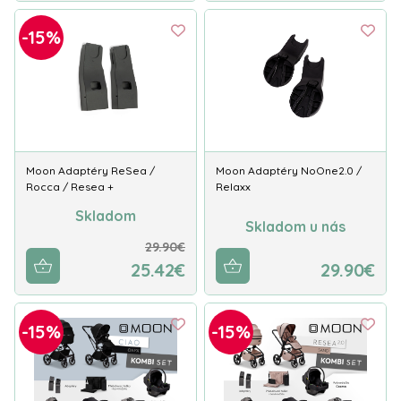
-15%
Moon Adaptéry ReSea /
Moon Adaptéry NoOne2.0 /
Rocca / Resea +
Relaxx
Skladom
Skladom u nás
29.90€
25.42€
29.90€
-15%
-15%