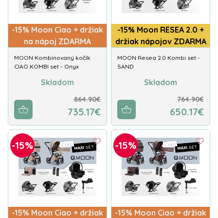
-15% Moon Ciao + držiak
-15% Moon RESEA 2.0 +
na nápoj ZDARMA
držiak nápojov ZDARMA
MOON Kombinovaný kočík
MOON Resea 2.0 Kombi set -
CIAO KOMBI set - Onyx
SAND
Skladom
Skladom
864.90€
764.90€
735.17€
650.17€
-15%
-15%
-15% Moon Ciao + držiak
-15% Moon Ciao + držiak