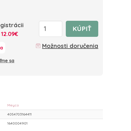
gistrácii
KÚPIŤ
:
12.09€
Možnosti doručenia
ka
oďme sa
Meyco
4054703164411
1640004901