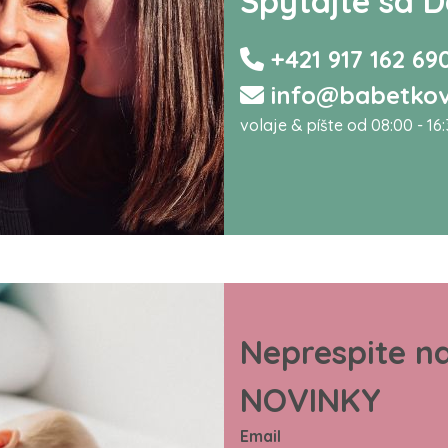
Spýtajte sa D
+421 917 162 69
info@babetkov
volaje & píšte od 08:00 - 16
Neprespite n
NOVINKY
Email