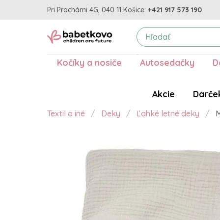
Pri Prachárni 4G, 040 11 Košice:
+421 917 573 190
Kočíky a nosiče
Autosedačky
D
Akcie
Darče
Textil a iné
Deky
Ľahké letné deky
M