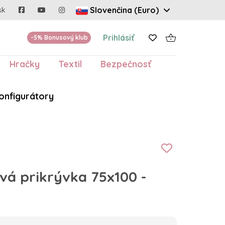
Slovenčina (Euro)
sk
Prihlásiť
-5% Bonusový klub
Hračky
Textil
Bezpečnosť
onfigurátory
vá prikrývka 75x100 -