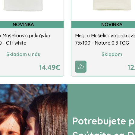
NOVINKA
NOVINKA
 Mušelínová prikrývka
Meyco Mušelínová prikrýv
 - Off white
75x100 - Nature 0.3 TOG
Skladom u nás
Skladom
14.49€
12
Potrebujete p