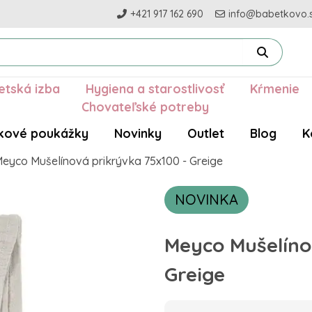
+421 917 162 690
info@babetkovo.
etská izba
Hygiena a starostlivosť
Kŕmenie
Chovateľské potreby
kové poukážky
Novinky
Outlet
Blog
K
eyco Mušelínová prikrývka 75x100 - Greige
NOVINKA
Meyco Mušelíno
Greige