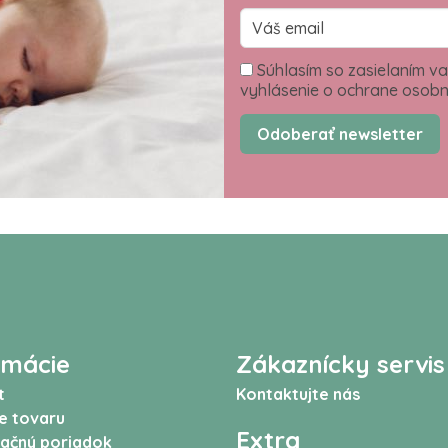
Súhlasím so zasielaním va
vyhlásenie o ochrane osobn
Odoberať newsletter
rmácie
Zákaznícky servis
t
Kontaktujte nás
e tovaru
Extra
ačný poriadok