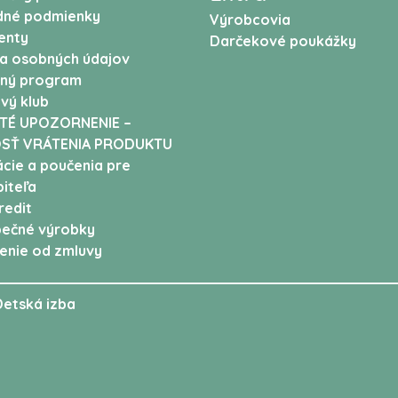
né podmienky
Výrobcovia
enty
Darčekové poukážky
a osobných údajov
ný program
vý klub
TÉ UPOZORNENIE –
SŤ VRÁTENIA PRODUKTU
cie a poučenia pre
iteľa
edit
ečné výrobky
enie od zmluvy
Detská izba