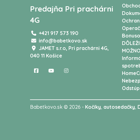
Obchod
Predajňa Pri prachárni
Dokum
4G
Ochran
Operač
+421 917 573 190
Bonuso
info@babetkovo.sk
DÔLEŽI
JAMET s.r.o,
Pri prachárni 4G,
MOŽNO
040 11 Košice
Informá
spotreb
HomeCr
Nebezp
Odstúp
Babetkovo.sk © 2026 -
Kočíky
,
autosedačky
,