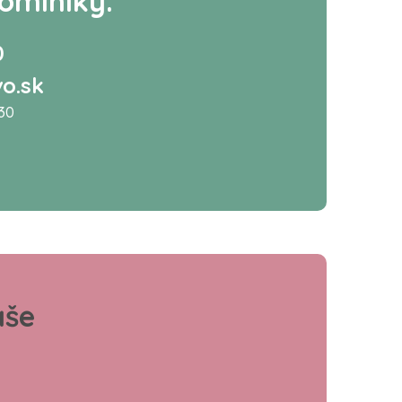
ominiky.
0
o.sk
:30
aše