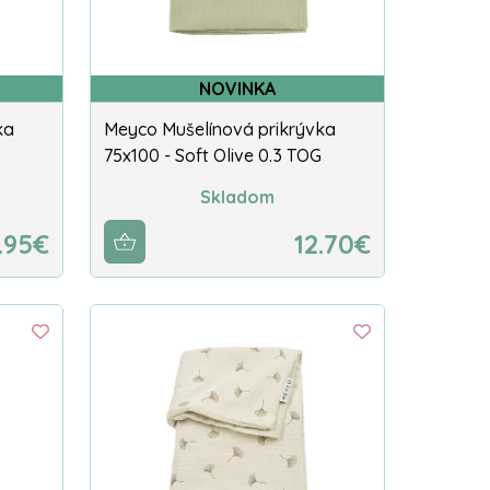
NOVINKA
ka
Meyco Mušelínová prikrývka
75x100 - Soft Olive 0.3 TOG
Skladom
.95€
12.70€