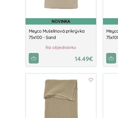
NOVINKA
Meyco Mušelínová prikrývka
Meyco
75x100 - Sand
75x10
Na objednávku
14.49€