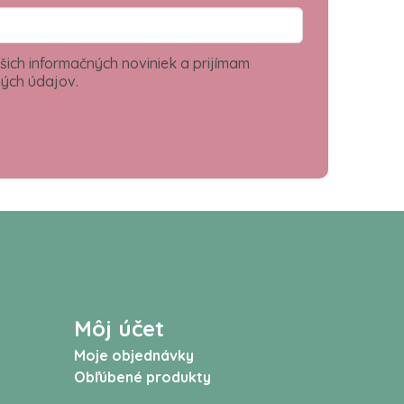
šich informačných noviniek a prijímam
ých údajov.
Môj účet
Moje objednávky
Obľúbené produkty