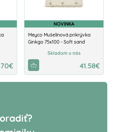
NOVINKA
ka
Meyco Mušelínová prikrývka
Ginkgo 75x100 - Soft sand
Skladom u nás
.70€
41.58€
oradiť?