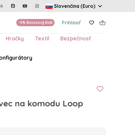
Slovenčina (Euro)
sk
Prihlásiť
-5% Bonusový klub
Hračky
Textil
Bezpečnosť
onfigurátory
vec na komodu Loop