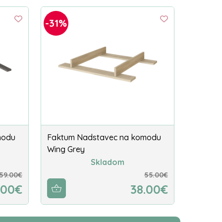
-31%
modu
Faktum Nadstavec na komodu
Wing Grey
Skladom
59.00€
55.00€
.00€
38.00€