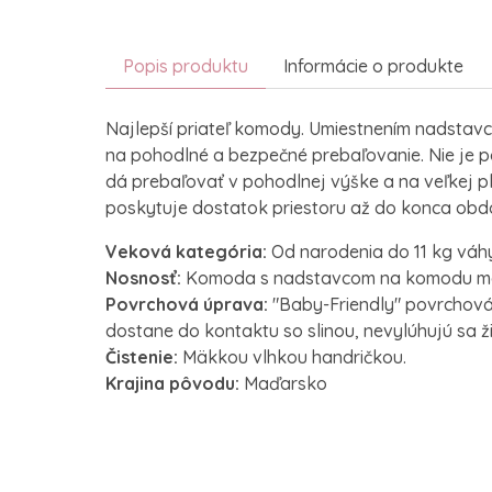
Popis produktu
Informácie o produkte
N
ajlepší priateľ komody.
Umiestnením nadstavc
na pohodlné a bezpečné prebaľovanie.
Nie je 
dá prebaľovať v pohodlnej výške a na veľkej p
poskytuje dostatok priestoru až do konca obd
Veková kategória:
Od narodenia do 11 kg váhy
Nosnosť:
Komoda s nadstavcom na komodu má 
Povrchová úprava:
"Baby-Friendly" povrchová
dostane do kontaktu so slinou, nevylúhujú sa ž
Čistenie:
Mäkkou vlhkou handričkou.
Krajina pôvodu:
Maďarsko