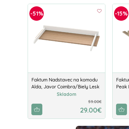
-51%
-15%
Faktum Nadstavec na komodu
Faktu
Alda, Javor Coimbra/Biely Lesk
Peak 
Skladom
59.00€
29.00€