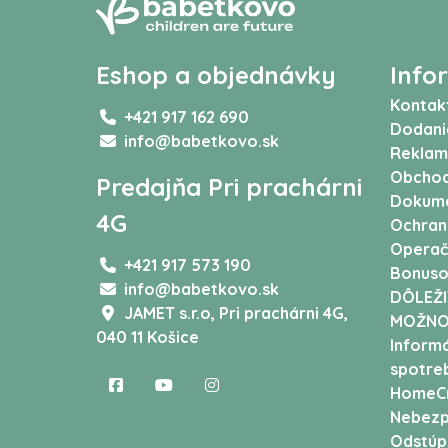
Eshop a objednávky
Info
Kontak
+421 917 162 690
Dodani
info@babetkovo.sk
Reklam
Obchod
Predajňa Pri prachárni
Dokum
4G
Ochran
Operač
+421 917 573 190
Bonuso
info@babetkovo.sk
DÔLEŽI
JAMET s.r.o,
Pri prachárni 4G,
MOŽNO
040 11 Košice
Informá
spotreb
HomeCr
Nebezp
Odstúp