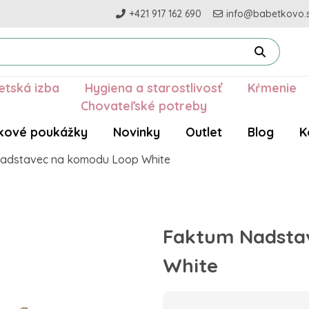
+421 917 162 690
info@babetkovo.
etská izba
Hygiena a starostlivosť
Kŕmenie
Chovateľské potreby
kové poukážky
Novinky
Outlet
Blog
K
adstavec na komodu Loop White
Faktum Nadsta
White