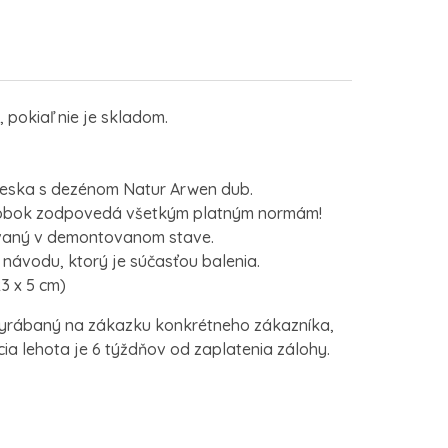
 pokiaľ nie je skladom.
eska s dezénom Natur Arwen dub.
bok zodpovedá všetkým platným normám!
aný v demontovanom stave.
návodu, ktorý je súčasťou balenia.
23 x 5 cm)
yrábaný na zákazku konkrétneho zákazníka,
cia lehota je 6 týždňov od zaplatenia zálohy.