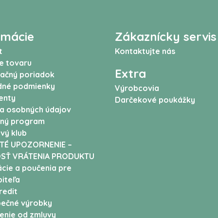
rmácie
Zákaznícky servis
t
Kontaktujte nás
e tovaru
Extra
ačný poriadok
né podmienky
Výrobcovia
enty
Darčekové poukážky
a osobných údajov
ný program
vý klub
TÉ UPOZORNENIE –
SŤ VRÁTENIA PRODUKTU
cie a poučenia pre
iteľa
edit
ečné výrobky
enie od zmluvy