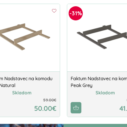
-31%
m Nadstavec na komodu
Faktum Nadstavec na ko
Natural
Peak Grey
Skladom
Skladom
59.00€
50.00€
41