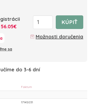
gistrácii
KÚPIŤ
:
56.05€
Možnosti doručenia
ka
oďme sa
učíme do 3-6 dní
Faktum
17145031