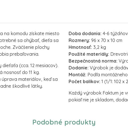
a na komodu získate miesto
Doba dodania:
4-6 týždňov,
potrebné sa ohýbať, dieťa sa
Rozmery:
96 x 70 x 10 cm
loche.
Zväčšenie plochy
Hmotnosť:
3,2 kg
obia prebaľovania.
Použité materiály:
Drevotri
Bezpečnostná norma:
Výro
 dieťaťa (cca. 12 mesiacov).
Dodanie:
Výrobok je dodáv
nosnosť do 11 kg.
Montáž:
Podľa montážneho 
 úprava materiálov, keď sa
Počet balíkov:
1 (1/1: 102 x 
iadne škodlivé látky.
Každý výrobok Faktum je v
pokiaľ nie je skladom, doda
Podobné produkty