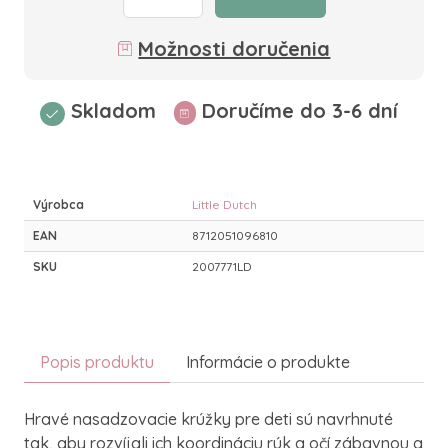
Možnosti doručenia
Skladom
Doručíme do 3-6 dní
Výrobca
Little Dutch
EAN
8712051096810
SKU
2007771LD
Popis produktu
Informácie o produkte
Hravé nasadzovacie krúžky pre deti sú navrhnuté
tak, aby rozvíjali ich koordináciu rúk a očí zábavnou a