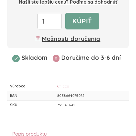
Našli ste lepšiu cenu? Poďme sa dohodnúť
KÚPIŤ
Možnosti doručenia
Skladom
Doručíme do 3-6 dní
Výrobca
Chicco
EAN
8058664075072
SKU
79154.0741
Popis produktu