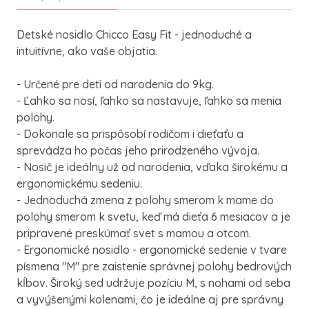
Detské nosidlo Chicco Easy Fit - jednoduché a
intuitívne, ako vaše objatia.
- Určené pre deti od narodenia do 9kg.
- Ľahko sa nosí, ľahko sa nastavuje, ľahko sa menia
polohy.
- Dokonale sa prispôsobí rodičom i dieťaťu a
sprevádza ho počas jeho prirodzeného vývoja.
- Nosič je ideálny už od narodenia, vďaka širokému a
ergonomickému sedeniu.
- Jednoduchá zmena z polohy smerom k mame do
polohy smerom k svetu, keď má dieťa 6 mesiacov a je
pripravené preskúmať svet s mamou a otcom.
- Ergonomické nosidlo - ergonomické sedenie v tvare
písmena "M" pre zaistenie správnej polohy bedrových
kĺbov. Široký sed udržuje pozíciu M, s nohami od seba
a vyvýšenými kolenami, čo je ideálne aj pre správny