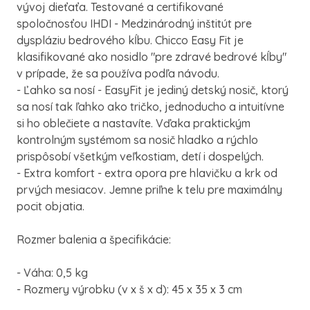
vývoj dieťaťa. Testované a certifikované
spoločnosťou IHDI - Medzinárodný inštitút pre
dyspláziu bedrového kĺbu. Chicco Easy Fit je
klasifikované ako nosidlo "pre zdravé bedrové kĺby"
v prípade, že sa používa podľa návodu.
- Ľahko sa nosí - EasyFit je jediný detský nosič, ktorý
sa nosí tak ľahko ako tričko, jednoducho a intuitívne
si ho oblečiete a nastavíte. Vďaka praktickým
kontrolným systémom sa nosič hladko a rýchlo
prispôsobí všetkým veľkostiam, detí i dospelých.
- Extra komfort - extra opora pre hlavičku a krk od
prvých mesiacov. Jemne priľne k telu pre maximálny
pocit objatia.
Rozmer balenia a špecifikácie:
- Váha: 0,5 kg
- Rozmery výrobku (v x š x d): 45 x 35 x 3 cm