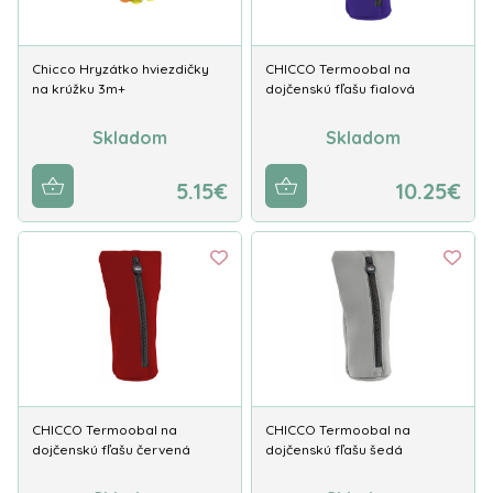
Chicco Hryzátko hviezdičky
CHICCO Termoobal na
na krúžku 3m+
dojčenskú fľašu fialová
Skladom
Skladom
5.15€
10.25€
CHICCO Termoobal na
CHICCO Termoobal na
dojčenskú fľašu červená
dojčenskú fľašu šedá