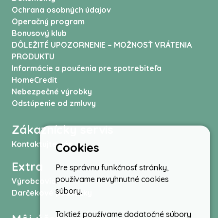
Ochrana osobných údajov
Operačný program
Bonusový klub
DÔLEŽITÉ UPOZORNENIE – MOŽNOSŤ VRÁTENIA
PRODUKTU
Informácie a poučenia pre spotrebiteľa
HomeCredit
Nebezpečné výrobky
Odstúpenie od zmluvy
Zákaznícky servis
Kontaktujte nás
Cookies
Extra
Pre správnu funkčnosť stránky,
používame nevyhnutné cookies
Výrobcovia
súbory.
Darčekové poukážky
Taktiež používame dodatočné súbory