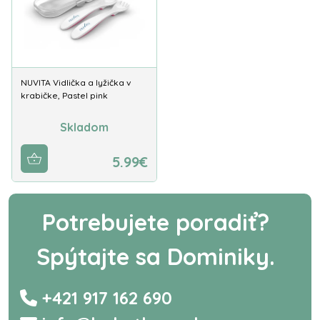
NUVITA Vidlička a lyžička v
krabičke, Pastel pink
Skladom
5.99€
Potrebujete poradiť?
Spýtajte sa Dominiky.
+421 917 162 690