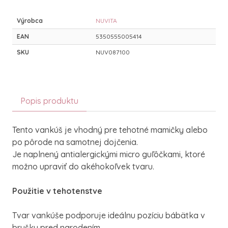
Výrobca
NUVITA
EAN
5350555005414
SKU
NUV087100
Popis produktu
Tento vankúš je vhodný pre tehotné mamičky alebo
po pôrode na samotnej dojčenia.
Je naplnený antialergickými micro guľôčkami, ktoré
možno upraviť do akéhokoľvek tvaru.
Použitie v tehotenstve
Tvar vankúše podporuje ideálnu pozíciu bábätka v
brušku pred narodením.