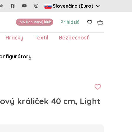
Slovenčina (Euro)
sk
Prihlásiť
-5% Bonusový klub
Hračky
Textil
Bezpečnosť
onfigurátory
ový králiček 40 cm, Light