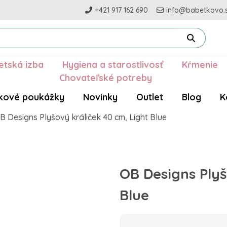
+421 917 162 690
info@babetkovo.
etská izba
Hygiena a starostlivosť
Kŕmenie
Chovateľské potreby
kové poukážky
Novinky
Outlet
Blog
K
B Designs Plyšový králiček 40 cm, Light Blue
OB Designs Plyš
Blue