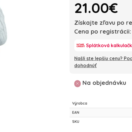
21.00€
Získajte zľavu po re
Cena po registrácii
Splátková kalkulač
Našli ste lepšiu cenu? P
dohodnúť
Na objednávku
Výrobca
EAN
SKU