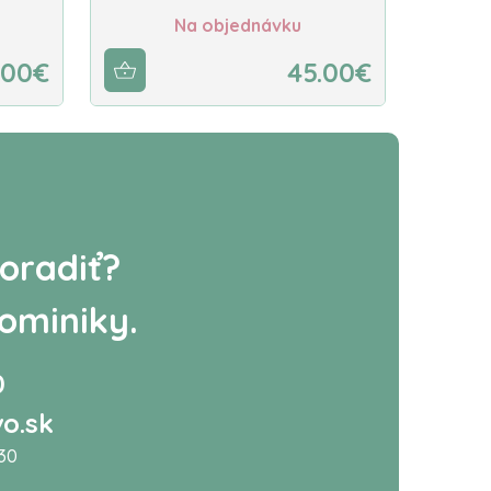
Na objednávku
.00€
45.00€
oradiť?
ominiky.
0
o.sk
:30