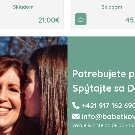
Skladom
Skladom
21.00€
45
Potrebujete p
Spýtajte sa D
+421 917 162 69
info@babetkov
volaje & píšte od 08:00 - 16