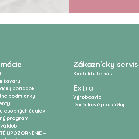
rmácie
Zákaznícky servis
t
Kontaktujte nás
e tovaru
Extra
ačný poriadok
né podmienky
Výrobcovia
enty
Darčekové poukážky
a osobných údajov
ný program
vý klub
TÉ UPOZORNENIE –