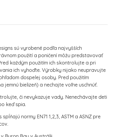
esigns sú vyrobené podľa najvyšších
rávnom použití a poničení môžu predstavovať
ed každým použitím ich skontrolujte a pri
ania ich vyhoďte. Výrobky nijako neupravujte
dohľadom dospelej osoby. Pred použitím
 jemnú bielizeň) a nechajte voľne uschnúť.
rolujte, či nevykazuje vady. Nenechávajte deti
o keď spia.
s spĺňajú normy EN71 1,2,3, ASTM a ASNZ pre
cov.
v Byron Bay v Austrálii.