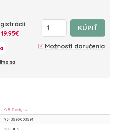
gistrácii
KÚPIŤ
:
19.95€
Možnosti doručenia
ka
oďme sa
O.B. Designs
9343595003591
20HBB3