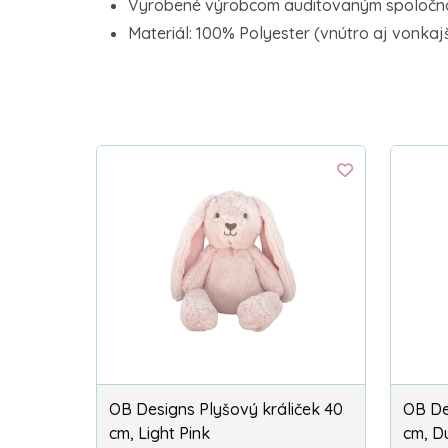
Vyrobené výrobcom auditovaným spoločn
Materiál: 100% Polyester (vnútro aj vonkaj
OB Designs Plyšový králiček 40
OB De
cm, Light Pink
cm, D