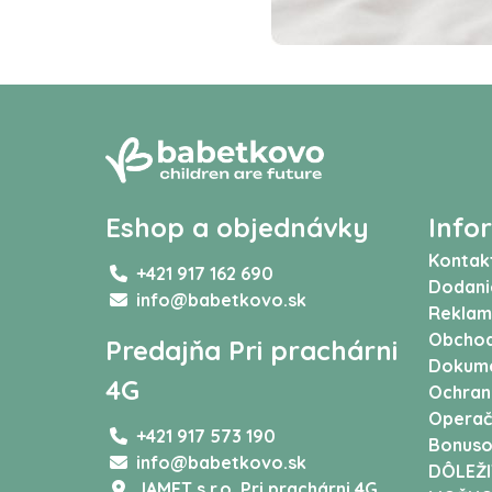
Eshop a objednávky
Info
Kontak
+421 917 162 690
Dodani
info@babetkovo.sk
Reklam
Obchod
Predajňa Pri prachárni
Dokum
4G
Ochran
Operač
+421 917 573 190
Bonuso
info@babetkovo.sk
DÔLEŽI
JAMET s.r.o,
Pri prachárni 4G,