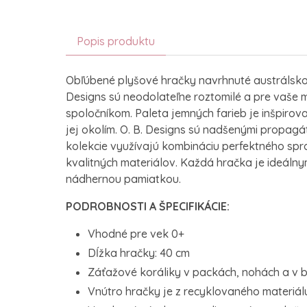
Popis produktu
Obľúbené plyšové hračky navrhnuté austrálsko
Designs sú neodolateľne roztomilé a pre vaše 
spoločníkom. Paleta jemných farieb je inšpiro
jej okolím. O. B. Designs sú nadšenými propagá
kolekcie využívajú kombináciu perfektného sp
kvalitných materiálov. Každá hračka je ideál
nádhernou pamiatkou.
PODROBNOSTI A ŠPECIFIKÁCIE:
Vhodné pre vek 0+
Dĺžka hračky: 40 cm
Záťažové koráliky v packách, nohách a v 
Vnútro hračky je z recyklovaného materiál