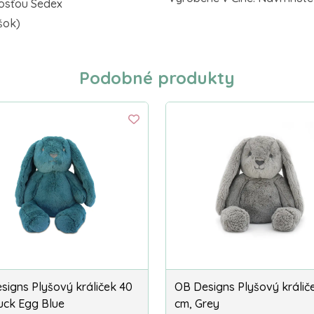
osťou Sedex
šok)
Podobné produkty
signs Plyšový králiček 40
OB Designs Plyšový králič
uck Egg Blue
cm, Grey