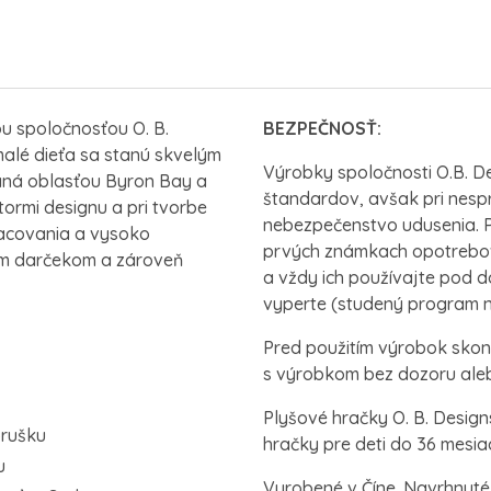
u spoločnosťou O. B.
BEZPEČNOSŤ:
malé dieťa sa stanú skvelým
Výrobky spoločnosti O.B. D
vaná oblasťou Byron Bay a
štandardov, avšak pri nesp
tormi designu a pri tvorbe
nebezpečenstvo udusenia. Pr
racovania a vysoko
prvých známkach opotrebov
nym darčekom a zároveň
a vždy ich používajte pod 
vyperte (studený program na
Pred použitím výrobok skont
s výrobkom bez dozoru aleb
Plyšové hračky O. B. Design
brušku
hračky pre deti do 36 mesia
u
Vyrobené v Číne. Navrhnuté 