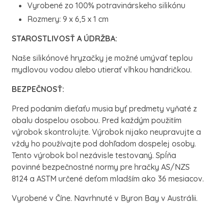
Vyrobené zo 100% potravinárskeho silikónu
Rozmery: 9 x 6,5 x 1 cm
STAROSTLIVOSŤ A ÚDRŽBA:
Naše silikónové hryzačky je možné umývať teplou
mydlovou vodou alebo utierať vlhkou handričkou.
BEZPEČNOSŤ:
Pred podaním dieťaťu musia byť predmety vyňaté z
obalu dospelou osobou. Pred každým použitím
výrobok skontrolujte. Výrobok nijako neupravujte a
vždy ho používajte pod dohľadom dospelej osoby.
Tento výrobok bol nezávisle testovaný. Spĺňa
povinné bezpečnostné normy pre hračky AS/NZS
8124 a ASTM určené deťom mladším ako 36 mesiacov.
Vyrobené v Číne. Navrhnuté v Byron Bay v Austrálii.