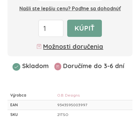
Našli ste lepšiu cenu? Poďme sa dohodnúť
KÚPIŤ
Možnosti doručenia
Skladom
Doručíme do 3-6 dní
Výrobca
O.B. Designs
EAN
9343595003997
SKU
21TSO