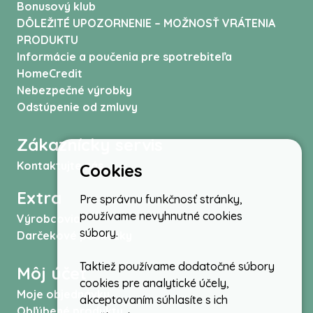
Bonusový klub
DÔLEŽITÉ UPOZORNENIE – MOŽNOSŤ VRÁTENIA
PRODUKTU
Informácie a poučenia pre spotrebiteľa
HomeCredit
Nebezpečné výrobky
Odstúpenie od zmluvy
Zákaznícky servis
Kontaktujte nás
Cookies
Extra
Pre správnu funkčnosť stránky,
používame nevyhnutné cookies
Výrobcovia
súbory.
Darčekové poukážky
Taktiež používame dodatočné súbory
Môj účet
cookies pre analytické účely,
Moje objednávky
akceptovaním súhlasíte s ich
Obľúbené produkty