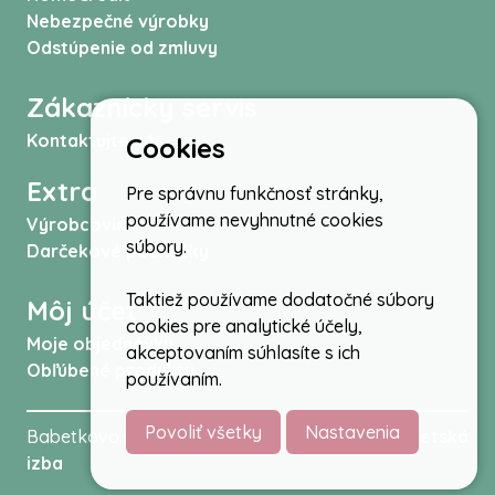
Nebezpečné výrobky
Odstúpenie od zmluvy
Zákaznícky servis
Kontaktujte nás
Cookies
Extra
Pre správnu funkčnosť stránky,
používame nevyhnutné cookies
Výrobcovia
súbory.
Darčekové poukážky
Taktiež používame dodatočné súbory
Môj účet
cookies pre analytické účely,
Moje objednávky
akceptovaním súhlasíte s ich
Obľúbené produkty
používaním.
Povoliť všetky
Nastavenia
Babetkovo.sk © 2026 -
Kočíky
,
autosedačky
,
Detská
izba