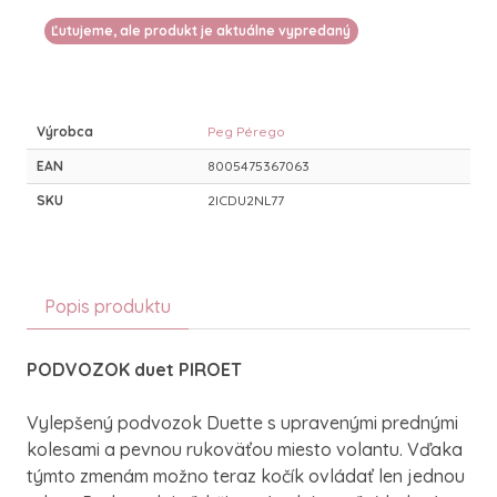
Ľutujeme, ale produkt je aktuálne vypredaný
Výrobca
Peg Pérego
EAN
8005475367063
SKU
2ICDU2NL77
Popis produktu
PODVOZOK duet PIROET
Vylepšený podvozok Duette s upravenými prednými
kolesami a pevnou rukoväťou miesto volantu.
Vďaka
týmto zmenám možno teraz kočík ovládať len jednou