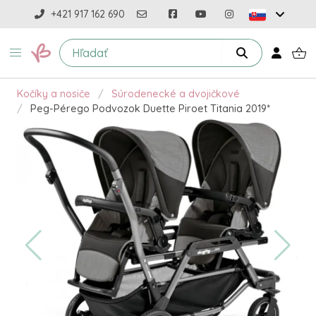
+421 917 162 690
Kočíky a nosiče
Súrodenecké a dvojičkové
Peg-Pérego Podvozok Duette Piroet Titania 2019*