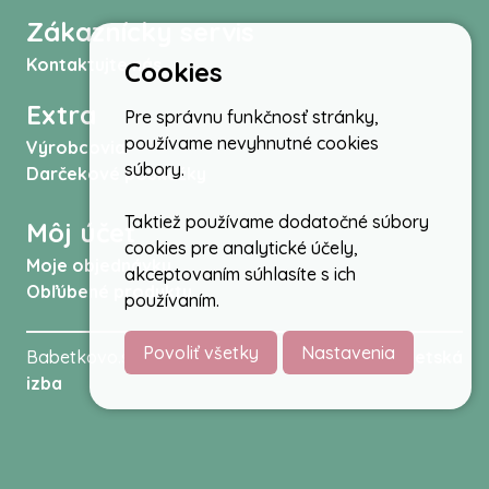
Zákaznícky servis
Kontaktujte nás
Cookies
Extra
Pre správnu funkčnosť stránky,
používame nevyhnutné cookies
Výrobcovia
súbory.
Darčekové poukážky
Taktiež používame dodatočné súbory
Môj účet
cookies pre analytické účely,
Moje objednávky
akceptovaním súhlasíte s ich
Obľúbené produkty
používaním.
Povoliť všetky
Nastavenia
Babetkovo.sk © 2026 -
Kočíky
,
autosedačky
,
Detská
izba