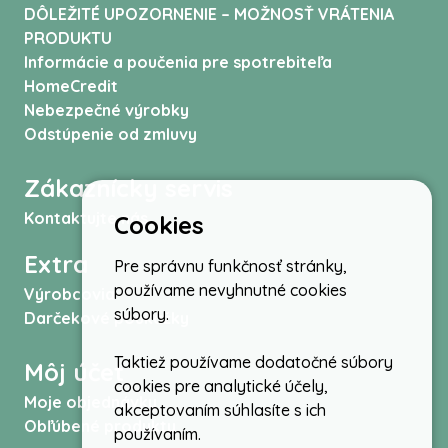
DÔLEŽITÉ UPOZORNENIE – MOŽNOSŤ VRÁTENIA
PRODUKTU
Informácie a poučenia pre spotrebiteľa
HomeCredit
Nebezpečné výrobky
Odstúpenie od zmluvy
Zákaznícky servis
Kontaktujte nás
Cookies
Extra
Pre správnu funkčnosť stránky,
používame nevyhnutné cookies
Výrobcovia
súbory.
Darčekové poukážky
Taktiež používame dodatočné súbory
Môj účet
cookies pre analytické účely,
Moje objednávky
akceptovaním súhlasíte s ich
Obľúbené produkty
používaním.