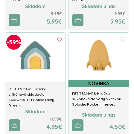
Skladom
Skladom u nás
9.95€
9.95€
5.95€
5.95€
-59%
NOVINKA
PETITE&MARS Hračka
PETITE&MARS Hračka
silikónová skladacia
silikónová do vody s kefkou
TAKE&MATCH House Misty
Splashy Rocket Intense…
Green…
Skladom
Skladom u nás
11.95€
4.95€
4.50€