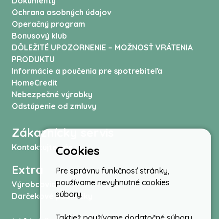
Dokumenty
Ochrana osobných údajov
Operačný program
Bonusový klub
DÔLEŽITÉ UPOZORNENIE – MOŽNOSŤ VRÁTENIA
PRODUKTU
Informácie a poučenia pre spotrebiteľa
HomeCredit
Nebezpečné výrobky
Odstúpenie od zmluvy
Zákaznícky servis
Kontaktujte nás
Cookies
Extra
Pre správnu funkčnosť stránky,
používame nevyhnutné cookies
Výrobcovia
súbory.
Darčekové poukážky
Taktiež používame dodatočné súbory