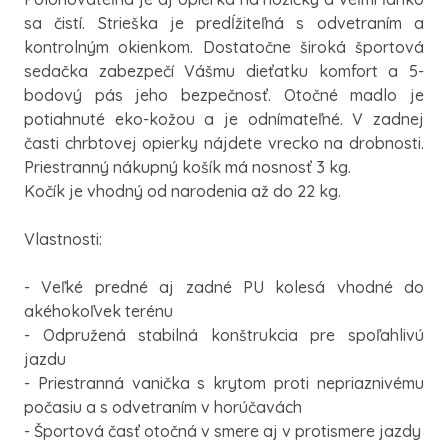
sa čistí. Strieška je predĺžiteľná s odvetraním a
kontrolným okienkom. Dostatočne široká športová
sedačka zabezpečí Vášmu dieťatku komfort a 5-
bodový pás jeho bezpečnosť. Otočné madlo je
potiahnuté eko-kožou a je odnímateľné. V zadnej
časti chrbtovej opierky nájdete vrecko na drobnosti.
Priestranný nákupný košík má nosnosť 3 kg.
Kočík je vhodný od narodenia až do 22 kg.
Vlastnosti:
- Veľké predné aj zadné PU kolesá vhodné do
akéhokoľvek terénu
- Odpružená stabilná konštrukcia pre spoľahlivú
jazdu
- Priestranná vanička s krytom proti nepriaznivému
počasiu a s odvetraním v horúčavách
- Športová časť otočná v smere aj v protismere jazdy