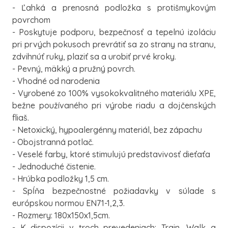
- Ľahká a prenosná podložka s protišmykovým
povrchom
- Poskytuje podporu, bezpečnosť a tepelnú izoláciu
pri prvých pokusoch prevrátiť sa zo strany na stranu,
zdvihnúť ruky, plaziť sa a urobiť prvé kroky.
- Pevný, mäkký a pružný povrch.
- Vhodné od narodenia
- Vyrobené zo 100% vysokokvalitného materiálu XPE,
bežne používaného pri výrobe riadu a dojčenských
fliaš.
- Netoxický, hypoalergénny materiál, bez zápachu
- Obojstranná potlač.
- Veselé farby, ktoré stimulujú predstavivosť dieťaťa
- Jednoduché čistenie.
- Hrúbka podložky 1,5 cm.
- Spĺňa bezpečnostné požiadavky v súlade s
európskou normou EN71-1,2,3.
- Rozmery: 180x150x1,5cm.
- K dispozícii v troch prevedeniach: Train, Walk a