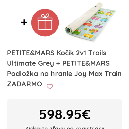
PETITE&MARS Kočík 2v1 Trails
Ultimate Grey + PETITE&MARS
Podložka na hranie Joy Max Train
ZADARMO
598.95€
Získajte zľavu po registrácii