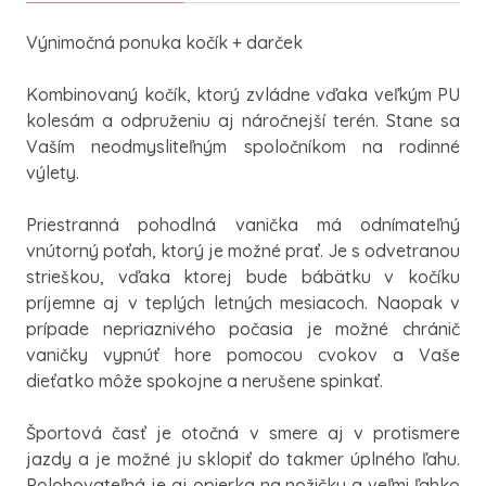
Výnimočná ponuka kočík + darček
Kombinovaný kočík, ktorý zvládne vďaka veľkým PU
kolesám a odpruženiu aj náročnejší terén. Stane sa
Vaším neodmysliteľným spoločníkom na rodinné
výlety.
Priestranná pohodlná vanička má odnímateľný
vnútorný poťah, ktorý je možné prať. Je s odvetranou
strieškou, vďaka ktorej bude bábätku v kočíku
príjemne aj v teplých letných mesiacoch. Naopak v
prípade nepriaznivého počasia je možné chránič
vaničky vypnúť hore pomocou cvokov a Vaše
dieťatko môže spokojne a nerušene spinkať.
Športová časť je otočná v smere aj v protismere
jazdy a je možné ju sklopiť do takmer úplného ľahu.
Polohovateľná je aj opierka na nožičky a veľmi ľahko