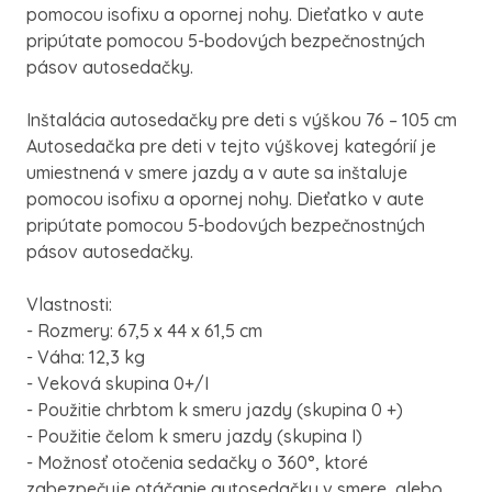
pomocou isofixu a opornej nohy. Dieťatko v aute
pripútate pomocou 5-bodových bezpečnostných
pásov autosedačky.
Inštalácia autosedačky pre deti s výškou 76 – 105 cm
Autosedačka pre deti v tejto výškovej kategórií je
umiestnená v smere jazdy a v aute sa inštaluje
pomocou isofixu a opornej nohy. Dieťatko v aute
pripútate pomocou 5-bodových bezpečnostných
pásov autosedačky.
Vlastnosti:
- Rozmery: 67,5 x 44 x 61,5 cm
- Váha: 12,3 kg
- Veková skupina 0+/I
- Použitie chrbtom k smeru jazdy (skupina 0 +)
- Použitie čelom k smeru jazdy (skupina I)
- Možnosť otočenia sedačky o 360°, ktoré
zabezpečuje otáčanie autosedačky v smere, alebo