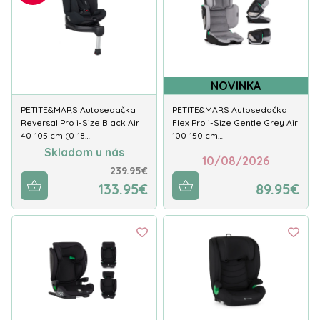
NOVINKA
PETITE&MARS Autosedačka
PETITE&MARS Autosedačka
Reversal Pro i-Size Black Air
Flex Pro i-Size Gentle Grey Air
40-105 cm (0-18…
100-150 cm…
Skladom u nás
10/08/2026
239.95€
133.95€
89.95€