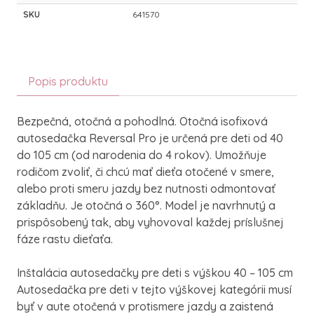
SKU
641570
Popis produktu
Bezpečná, otočná a pohodlná. Otočná isofixová
autosedačka Reversal Pro je určená pre deti od 40
do 105 cm (od narodenia do 4 rokov). Umožňuje
rodičom zvoliť, či chcú mať dieťa otočené v smere,
alebo proti smeru jazdy bez nutnosti odmontovať
základňu. Je otočná o 360°. Model je navrhnutý a
prispôsobený tak, aby vyhovoval každej príslušnej
fáze rastu dieťaťa.
Inštalácia autosedačky pre deti s výškou 40 – 105 cm
Autosedačka pre deti v tejto výškovej kategórii musí
byť v aute otočená v protismere jazdy a zaistená