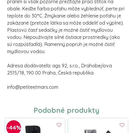
praním si však pozorne prečítajte prací štítok na
obale. Keďže farba poťahu môže vyblednúť, perte pri
teplote do 30°C. Žmýkanie alebo žehlenie poťahu je
zakázané (pretože látka sa môže oddeliť od výplne).
Plastovú časť sedačky je možné čistiť mydlovou
vodou. Nepoužívajte silné čistiace prostriedky (ako
sú rozpúšťadlá). Ramenný popruh je možné čistiť
mydlovou vodou.
Adresa dodávateľa: ags 92, s.r.o., Drahobejlova
2515/18, 190 00 Praha, Česká republika
info@petiteetmars.com
Podobné produkty
-44%