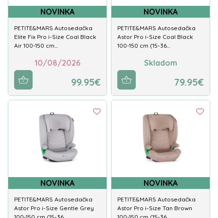
NOVINKA
NOVINKA
PETITE&MARS Autosedačka
PETITE&MARS Autosedačka
Elite Fix Pro i-Size Coal Black
Astor Pro i-Size Coal Black
Air 100-150 cm…
100-150 cm (15-36…
10/08/2026
Skladom
99.95€
79.95€
NOVINKA
NOVINKA
PETITE&MARS Autosedačka
PETITE&MARS Autosedačka
Astor Pro i-Size Gentle Grey
Astor Pro i-Size Tan Brown
100-150 cm (15-36…
100-150 cm (15-36…