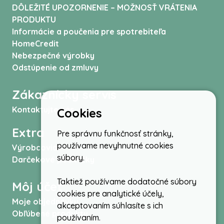
DÔLEŽITÉ UPOZORNENIE – MOŽNOSŤ VRÁTENIA
PRODUKTU
Informácie a poučenia pre spotrebiteľa
HomeCredit
Nebezpečné výrobky
Odstúpenie od zmluvy
Zákaznícky servis
Kontaktujte nás
Cookies
Extra
Pre správnu funkčnosť stránky,
používame nevyhnutné cookies
Výrobcovia
súbory.
Darčekové poukážky
Taktiež používame dodatočné súbory
Môj účet
cookies pre analytické účely,
Moje objednávky
akceptovaním súhlasíte s ich
Obľúbené produkty
používaním.