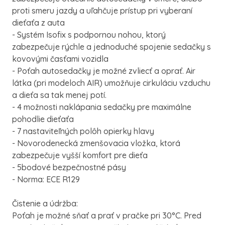
proti smeru jazdy a uľahčuje prístup pri vyberaní
dieťaťa z auta
- Systém Isofix s podpornou nohou, ktorý
zabezpečuje rýchle a jednoduché spojenie sedačky s
kovovými časťami vozidla
- Poťah autosedačky je možné zvliecť a oprať. Air
látka (pri modeloch AIR) umožňuje cirkuláciu vzduchu
a dieťa sa tak menej potí.
- 4 možnosti naklápania sedačky pre maximálne
pohodlie dieťaťa
- 7 nastaviteľných polôh opierky hlavy
- Novorodenecká zmenšovacia vložka, ktorá
zabezpečuje vyšší komfort pre dieťa
- 5bodové bezpečnostné pásy
- Norma: ECE R129
Čistenie a údržba:
Poťah je možné sňať a prať v pračke pri 30°C. Pred