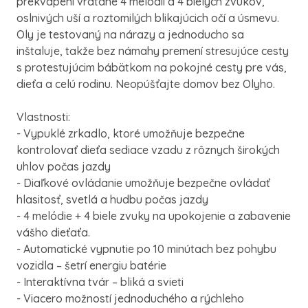
prekvapení vrátane 4 melódií a 4 bielych zvukov,
oslnivých uší a roztomilých blikajúcich očí a úsmevu.
Oly je testovaný na nárazy a jednoducho sa
inštaluje, takže bez námahy premení stresujúce cesty
s protestujúcim bábätkom na pokojné cesty pre vás,
dieťa a celú rodinu. Neopúšťajte domov bez Olyho.
Vlastnosti:
- Vypuklé zrkadlo, ktoré umožňuje bezpečne
kontrolovať dieťa sediace vzadu z rôznych širokých
uhlov počas jazdy
- Diaľkové ovládanie umožňuje bezpečne ovládať
hlasitosť, svetlá a hudbu počas jazdy
- 4 melódie + 4 biele zvuky na upokojenie a zabavenie
vášho dieťaťa.
- Automatické vypnutie po 10 minútach bez pohybu
vozidla – šetrí energiu batérie
- Interaktívna tvár – bliká a svieti
- Viacero možností jednoduchého a rýchleho