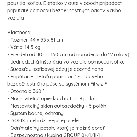
použitia isofixu. Dieťatko v aute v oboch prípadoch
pripútate pomocou bezpečnostných pásov Vášho
vozidla.
Vlastnosti:
- Rozmer: 44 x 53 x 81 cm
- Váha: 14,5 kg
- Pre deti od 40 do 150 cm (od narodenia do 12 rokov)
- Jednoduchá Inštalácia vo vozidle pomocou isofixu
- Súčasťou isofixovej bázy je oporná noha
- Pripútanie dieťaťa pomocou 5-bodového
bezpečnostného pásu so systémom Fitwiz ®
- Otočná o 360 °
- Nastaviteľná opierka chrbta – 9 polôh
- Nastaviteľný sklon autosedačky – 5 polôh
- Systém bočnej ochrany
- ISOFIX z nehrdzavejúcej ocele
- Odnímateľný poťah, ktorý je možné oprať
- Bezpečnostná skupina GROUP 0+/I/II/III