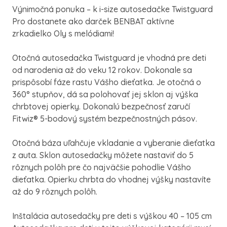
Výnimočná ponuka – k i-size autosedačke Twistguard
Pro dostanete ako darček BENBAT aktívne
zrkadielko Oly s melódiami!
Otočná autosedačka Twistguard je vhodná pre deti
od narodenia až do veku 12 rokov. Dokonale sa
prispôsobí fáze rastu Vášho dieťatka. Je otočná o
360° stupňov, dá sa polohovať jej sklon aj výška
chrbtovej opierky. Dokonalú bezpečnosť zaručí
Fitwiz® 5-bodový systém bezpečnostných pásov.
Otočná báza uľahčuje vkladanie a vyberanie dieťatka
z auta. Sklon autosedačky môžete nastaviť do 5
rôznych polôh pre čo najväčšie pohodlie Vášho
dieťatka. Opierku chrbta do vhodnej výšky nastavíte
až do 9 rôznych polôh.
Inštalácia autosedačky pre deti s výškou 40 – 105 cm