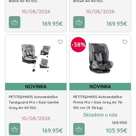
Black Air 40-150…
Brown Air 40-150…
10/08/2026
10/08/2026
169.95€
169.95€
-38%
NOVINKA
NOVINKA
PETITE&MARS Autosedačka
PETITE&MARS Autosedačka
Twistguard Pro i-Size Gentle
Prime Pro i-Size Grey Air 76-
Grey Air 40-150…
150 cm (9-36 kg)
Skladom u nás
10/08/2026
169.95€
169.95€
105.95€