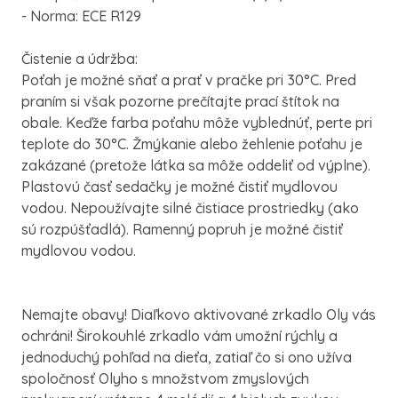
- Norma: ECE R129
Čistenie a údržba:
Poťah je možné sňať a prať v pračke pri 30°C. Pred
praním si však pozorne prečítajte prací štítok na
obale. Keďže farba poťahu môže vyblednúť, perte pri
teplote do 30°C. Žmýkanie alebo žehlenie poťahu je
zakázané (pretože látka sa môže oddeliť od výplne).
Plastovú časť sedačky je možné čistiť mydlovou
vodou. Nepoužívajte silné čistiace prostriedky (ako
sú rozpúšťadlá). Ramenný popruh je možné čistiť
mydlovou vodou.
Nemajte obavy! Diaľkovo aktivované zrkadlo Oly vás
ochráni! Širokouhlé zrkadlo vám umožní rýchly a
jednoduchý pohľad na dieťa, zatiaľ čo si ono užíva
spoločnosť Olyho s množstvom zmyslových