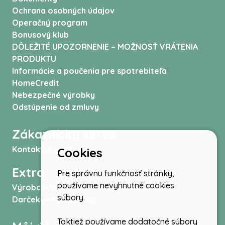
Ochrana osobných údajov
Operačný program
Bonusový klub
DÔLEŽITÉ UPOZORNENIE – MOŽNOSŤ VRÁTENIA
PRODUKTU
Informácie a poučenia pre spotrebiteľa
HomeCredit
Nebezpečné výrobky
Odstúpenie od zmluvy
Zákaznícky servis
Kontaktujte nás
Cookies
Extra
Pre správnu funkčnosť stránky,
používame nevyhnutné cookies
Výrobcovia
súbory.
Darčekové poukážky
Taktiež používame dodatočné súbory