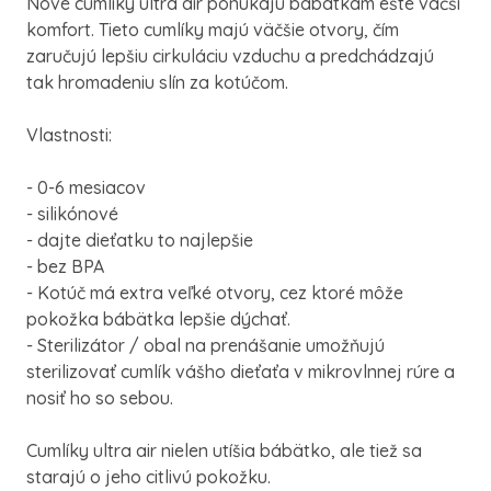
Nové cumlíky ultra air ponúkajú bábätkám ešte väčší
komfort. Tieto cumlíky majú väčšie otvory, čím
zaručujú lepšiu cirkuláciu vzduchu a predchádzajú
tak hromadeniu slín za kotúčom.
Vlastnosti:
- 0-6 mesiacov
- silikónové
- dajte dieťatku to najlepšie
- bez BPA
- Kotúč má extra veľké otvory, cez ktoré môže
pokožka bábätka lepšie dýchať.
- Sterilizátor / obal na prenášanie umožňujú
sterilizovať cumlík vášho dieťaťa v mikrovlnnej rúre a
nosiť ho so sebou.
Cumlíky ultra air nielen utíšia bábätko, ale tiež sa
starajú o jeho citlivú pokožku.