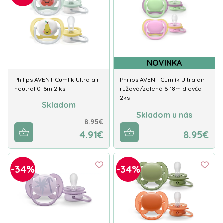
NOVINKA
Philips AVENT Cumlík Ultra air
Philips AVENT Cumlík Ultra air
neutral 0-6m 2 ks
ružová/zelená 6-18m dievča
2ks
Skladom
Skladom u nás
8.95€
4.91€
8.95€
-34%
-34%