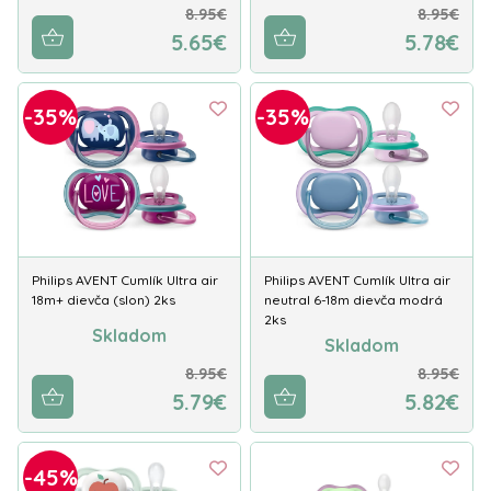
8.95€
8.95€
5.65€
5.78€
-35%
-35%
Philips AVENT Cumlík Ultra air
Philips AVENT Cumlík Ultra air
18m+ dievča (slon) 2ks
neutral 6-18m dievča modrá
2ks
Skladom
Skladom
8.95€
8.95€
5.79€
5.82€
-45%