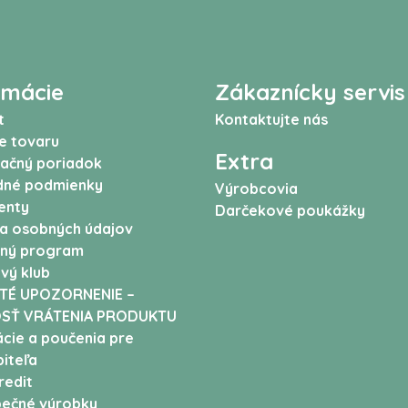
rmácie
Zákaznícky servis
t
Kontaktujte nás
e tovaru
Extra
ačný poriadok
né podmienky
Výrobcovia
enty
Darčekové poukážky
a osobných údajov
ný program
vý klub
TÉ UPOZORNENIE –
SŤ VRÁTENIA PRODUKTU
cie a poučenia pre
iteľa
edit
ečné výrobky