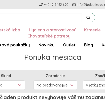
+421 917 162 690
info@babetkovo.
etská izba
Hygiena a starostlivosť
Kŕmenie
Chovateľské potreby
kové poukážky
Novinky
Outlet
Blog
K
Ponuka mesiaca
Sklad
Zoradenie
Znač
Žiaden produkt nevyhovuje vášmu zadaniu