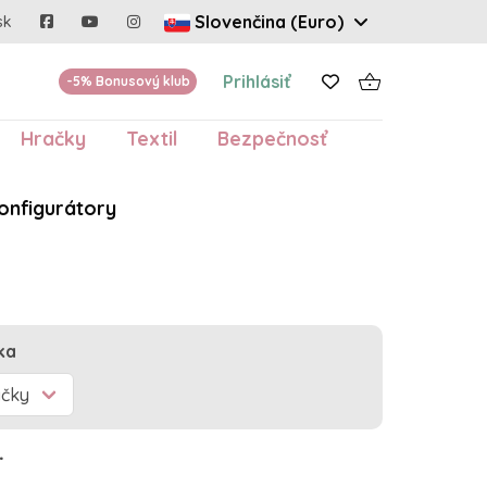
Slovenčina (Euro)
sk
Prihlásiť
-5% Bonusový klub
Hračky
Textil
Bezpečnosť
onfigurátory
ka
.