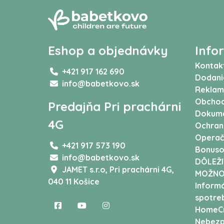
Eshop a objednávky
Info
Kontak
+421 917 162 690
Dodani
info@babetkovo.sk
Reklam
Obchod
Predajňa Pri prachárni
Dokum
4G
Ochran
Operač
+421 917 573 190
Bonuso
info@babetkovo.sk
DÔLEŽI
JAMET s.r.o,
Pri prachárni 4G,
MOŽNO
040 11 Košice
Informá
spotreb
HomeCr
Nebezp