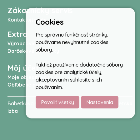
Zákaznícky servis
Kontaktujte nás
Cookies
Extra
Pre správnu funkčnosť stránky,
používame nevyhnutné cookies
Výrobcovia
súbory.
Darčekové poukážky
Taktiež používame dodatočné súbory
Môj účet
cookies pre analytické účely,
Moje objednávky
akceptovaním súhlasíte s ich
Obľúbené produkty
používaním.
Povoliť všetky
Nastavenia
Babetkovo.sk © 2026 -
Kočíky
,
autosedačky
,
Detská
izba