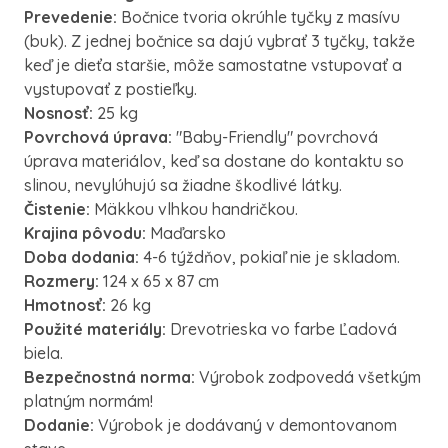
Prevedenie:
Bočnice tvoria okrúhle tyčky z masívu
(buk).
Z jednej bočnice sa dajú vybrať 3 tyčky, takže
keď je dieťa staršie, môže samostatne vstupovať a
vystupovať z postieľky.
Nosnosť:
25 kg
Povrchová úprava:
"Baby-Friendly" povrchová
úprava materiálov, keď sa dostane do kontaktu so
slinou, nevylúhujú sa žiadne škodlivé látky.
Čistenie:
Mäkkou vlhkou handričkou.
Krajina pôvodu:
Maďarsko
Doba dodania:
4-6 týždňov, pokiaľ nie je skladom.
Rozmery:
124 x 65 x 87 cm
Hmotnosť:
26 kg
Použité materiály:
Drevotrieska vo farbe Ľadová
biela.
Bezpečnostná norma:
Výrobok zodpovedá všetkým
platným normám!
Dodanie:
Výrobok je dodávaný v demontovanom