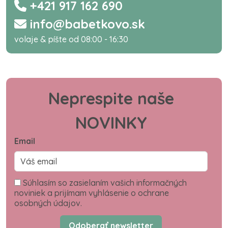
+421 917 162 690
info@babetkovo.sk
volaje & píšte od 08:00 - 16:30
Neprespite naše
NOVINKY
Email
Súhlasím so zasielaním vašich informačných
noviniek a prijímam vyhlásenie o ochrane
osobných údajov.
Odoberať newsletter