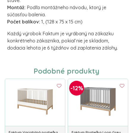
stave.
Montáž:
Podľa montážneho návodu, ktorý je
súčasťou balenia.
Počet balíkov:
1, (128 x 75 x 15 cm)
Každý výrobok Faktum je vyrábaný na zákazku
konkrétneho zákazníka, pokiaľ nie je skladom,
dodacia lehota je 6 týždňov od zaplatenia zálohy.
Podobné produkty
-12%
Faktum Variabilná postieľka
Faktum Postieľka Loop Grey