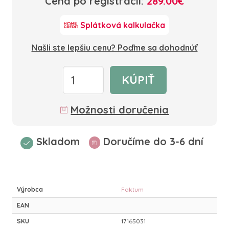
Cena po registrácii:
289.00€
Splátková kalkulačka
Našli ste lepšiu cenu? Poďme sa dohodnúť
KÚPIŤ
Možnosti doručenia
Skladom
Doručíme do 3-6 dní
Výrobca
Faktum
EAN
SKU
17165031