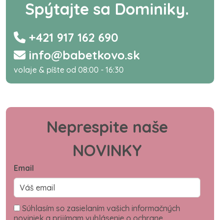
Spýtajte sa Dominiky.
+421 917 162 690
info@babetkovo.sk
volaje & píšte od 08:00 - 16:30
Neprespite naše
NOVINKY
Email
Súhlasím so zasielaním vašich informačných
noviniek a prijímam vyhlásenie o ochrane