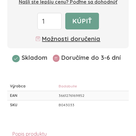
Našli ste lepšiu cenu? Poďme sa dohodnúť
KÚPIŤ
Možnosti doručenia
Skladom
Doručíme do 3-6 dní
Výrobca
Badabulle
EAN
3661276169852
SKU
B043033
Popis produktu