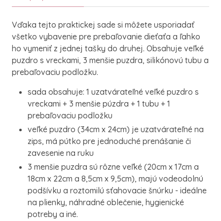
Vďaka tejto praktickej sade si môžete usporiadať
všetko vybavenie pre prebaľovanie dieťaťa a ľahko
ho vymeniť z jednej tašky do druhej. Obsahuje veľké
puzdro s vreckami, 3 menšie puzdra, silikónovú tubu a
prebaľovaciu podložku.
sada obsahuje: 1 uzatvárateľné veľké puzdro s
vreckami + 3 menšie púzdra + 1 tubu + 1
prebaľovaciu podložku
veľké puzdro (34cm x 24cm) je uzatvárateľné na
zips, má pútko pre jednoduché prenášanie či
zavesenie na ruku
3 menšie puzdra sú rôzne veľké (20cm x 17cm a
18cm x 22cm a 8,5cm x 9,5cm), majú vodeodolnú
podšívku a roztomilú sťahovacie šnúrku - ideálne
na plienky, náhradné oblečenie, hygienické
potreby a iné.