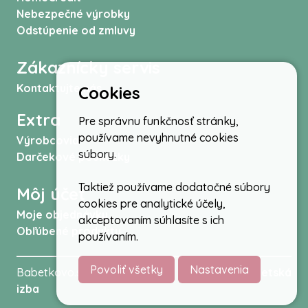
Nebezpečné výrobky
Odstúpenie od zmluvy
Zákaznícky servis
Kontaktujte nás
Cookies
Extra
Pre správnu funkčnosť stránky,
používame nevyhnutné cookies
Výrobcovia
súbory.
Darčekové poukážky
Taktiež používame dodatočné súbory
Môj účet
cookies pre analytické účely,
Moje objednávky
akceptovaním súhlasíte s ich
Obľúbené produkty
používaním.
Povoliť všetky
Nastavenia
Babetkovo.sk © 2026 -
Kočíky
,
autosedačky
,
Detská
izba