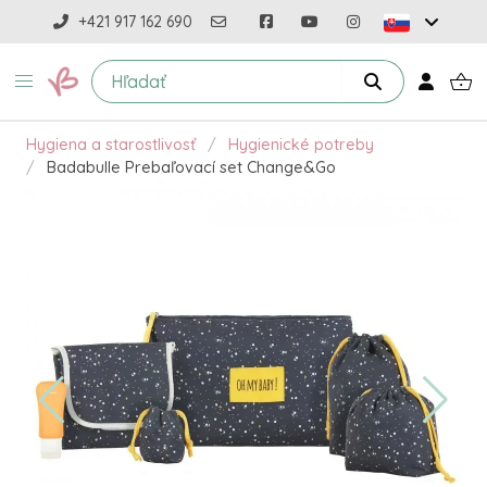
+421 917 162 690
Hygiena a starostlivosť
Hygienické potreby
Badabulle Prebaľovací set Change&Go