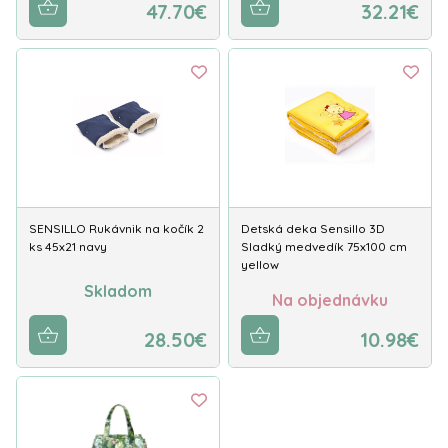
47.70€
32.21€
SENSILLO Rukávnik na kočík 2
Detská deka Sensillo 3D
ks 45x21 navy
Sladký medvedík 75x100 cm
yellow
Skladom
Na objednávku
28.50€
10.98€