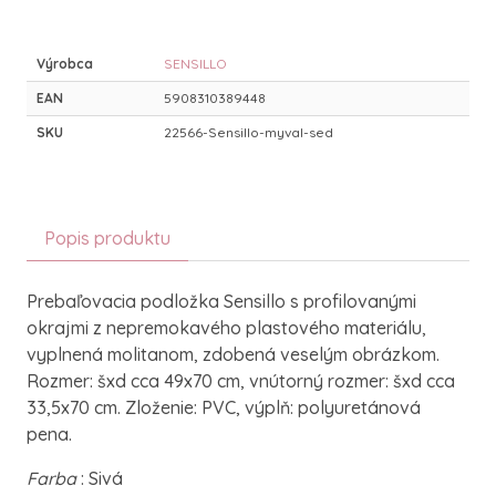
Výrobca
SENSILLO
EAN
5908310389448
SKU
22566-Sensillo-myval-sed
Popis produktu
Prebaľovacia podložka Sensillo s profilovanými
okrajmi z nepremokavého plastového materiálu,
vyplnená molitanom, zdobená veselým obrázkom.
Rozmer: šxd cca 49x70 cm, vnútorný rozmer: šxd cca
33,5x70 cm. Zloženie: PVC, výplň: polyuretánová
pena.
Farba
: Sivá