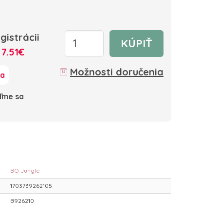
gistrácii
KÚPIŤ
:
7.51€
Možnosti doručenia
ka
oďme sa
BO Jungle
1703739262105
B926210