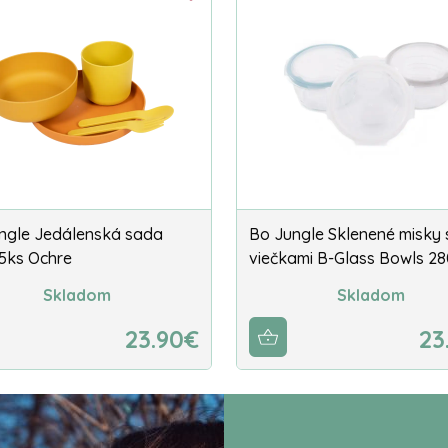
ngle Jedálenská sada
Bo Jungle Sklenené misky 
5ks Ochre
viečkami B-Glass Bowls 2
Skladom
Skladom
23.90€
23