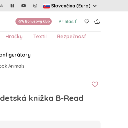
Slovenčina (Euro)
sk
Prihlásiť
-5% Bonusový klub
Hračky
Textil
Bezpečnosť
onfigurátory
ook Animals
 detská knižka B-Read