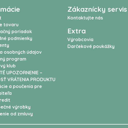
rmácie
Zákaznícky servis
t
Kontaktujte nás
e tovaru
Extra
ačný poriadok
né podmienky
Výrobcovia
enty
Darčekové poukážky
a osobných údajov
ný program
vý klub
TÉ UPOZORNENIE –
SŤ VRÁTENIA PRODUKTU
cie a poučenia pre
iteľa
edit
ečné výrobky
enie od zmluvy