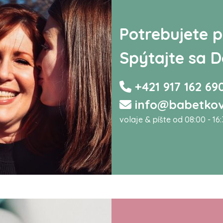
Potrebujete p
Spýtajte sa D
+421 917 162 69
info@babetkov
volaje & píšte od 08:00 - 16