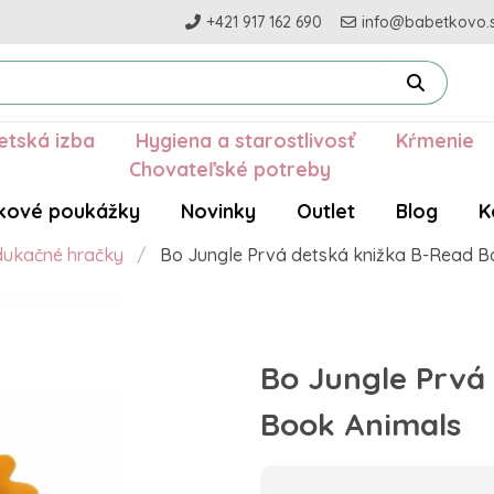
+421 917 162 690
info@babetkovo.
etská izba
Hygiena a starostlivosť
Kŕmenie
Chovateľské potreby
kové poukážky
Novinky
Outlet
Blog
K
dukačné hračky
Bo Jungle Prvá detská knižka B-Read B
Bo Jungle Prvá
Book Animals