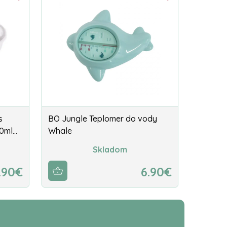
s
BO Jungle Teplomer do vody
80ml…
Whale
Skladom
.90€
6.90€