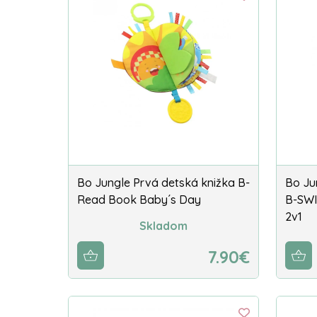
Bo Jungle Prvá detská knižka B-
Bo Ju
Read Book Baby´s Day
B-SWI
2v1
Skladom
7.90€