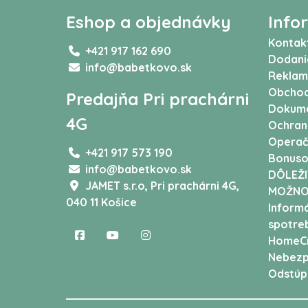
Eshop a objednávky
Info
Kontak
+421 917 162 690
Dodani
info@babetkovo.sk
Reklam
Obchod
Predajňa Pri prachárni
Dokum
4G
Ochran
Operač
+421 917 573 190
Bonuso
info@babetkovo.sk
DÔLEŽI
JAMET s.r.o,
Pri prachárni 4G,
MOŽNO
040 11 Košice
Informá
spotreb
HomeCr
Nebezp
Odstúp