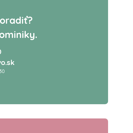
oradiť?
ominiky.
0
o.sk
:30