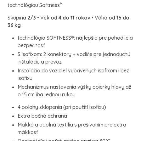
®
technológiou Softness
Skupina
2/3
• Vek
od 4 do 11 rokov
• Váha
od 15 do
36 kg
technológia SOFTNESS®: najlepšia pre pohodlie a
bezpečnosť
S isofixom: 2 konektory + vodiče pre jednoduchú
inštaláciu a prevoz
Inštalácia do vozidiel vybavených isofixom i bez
isofixu
Mechanizmus nastavenia výšky opierky hlavy až
o 15 cm iba jednou rukou
4 polohy sklopenia (pri použití Isofixu)
Extra bočná ochrana
Mäkká a odolná textília s prešívaním pre extra
mäkkosť