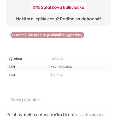
Splátková kalkulačka
Našli ste lepšiu cenu? Poďme sa dohodnúť
Ľutujeme, ale produkt je aktuálne vypredaný
Výrobca
Renolux
EAN
3496184506112
SKU
450611.2
Popis produktu
Polohovateľná autosedačka Renofix s isofixom a s