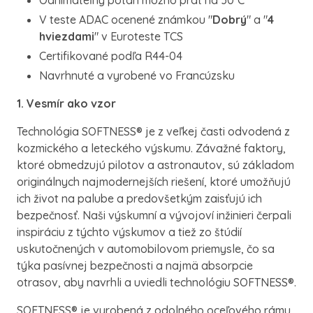
Odnímateľný poťah možno prať na 30˚C
V teste ADAC ocenené známkou "
Dobrý
" a "
4
hviezdami
" v Euroteste TCS
Certifikované podľa R44-04
Navrhnuté a vyrobené vo Francúzsku
1. Vesmír ako vzor
Technológia SOFTNESS® je z veľkej časti odvodená z
kozmického a leteckého výskumu. Závažné faktory,
ktoré obmedzujú pilotov a astronautov, sú základom
originálnych najmodernejších riešení, ktoré umožňujú
ich život na palube a predovšetkým zaisťujú ich
bezpečnosť. Naši výskumní a vývojoví inžinieri čerpali
inspiráciu z týchto výskumov a tiež zo štúdií
uskutočnených v automobilovom priemysle, čo sa
týka pasívnej bezpečnosti a najmä absorpcie
otrasov, aby navrhli a uviedli technológiu SOFTNESS®.
SOFTNESS® je vyrobená z odolného oceľového rámu