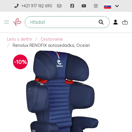
+421 917 162 690
Leto s deťmi
Cestovanie
Renolux RENOFIX autosedačka, Ocean
-10%