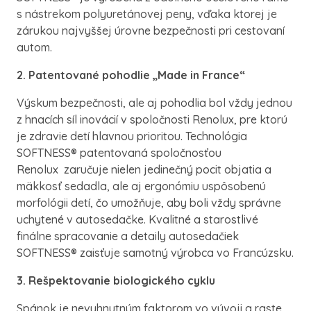
s nástrekom polyuretánovej peny, vďaka ktorej je
zárukou najvyššej úrovne bezpečnosti pri cestovaní
autom.
2. Patentované pohodlie „Made in France“
Výskum bezpečnosti, ale aj pohodlia bol vždy jednou
z hnacích síl inovácií v spoločnosti Renolux, pre ktorú
je zdravie detí hlavnou prioritou. Technológia
SOFTNESS® patentovaná spoločnosťou
Renolux zaručuje nielen jedinečný pocit objatia a
mäkkosť sedadla, ale aj ergonómiu uspôsobenú
morfológii detí, čo umožňuje, aby boli vždy správne
uchytené v autosedačke. Kvalitné a starostlivé
finálne spracovanie a detaily autosedačiek
SOFTNESS® zaisťuje samotný výrobca vo Francúzsku.
3
. Rešpektovanie biologického cyklu
Spánok je nevyhnutným faktorom vo vývoji a raste