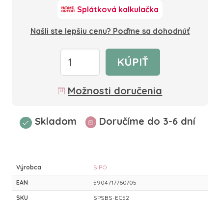
Splátková kalkulačka
Našli ste lepšiu cenu? Poďme sa dohodnúť
KÚPIŤ
Možnosti doručenia
Skladom
Doručíme do 3-6 dní
Výrobca
SIPO
EAN
5904717760705
SKU
SPSBS-EC52