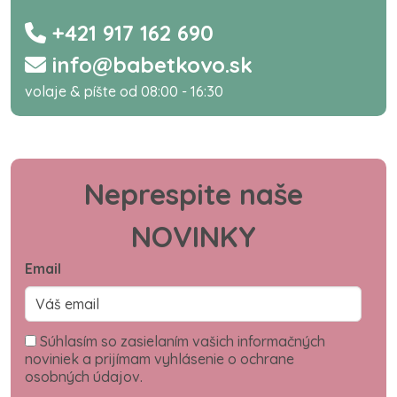
+421 917 162 690
info@babetkovo.sk
volaje & píšte od 08:00 - 16:30
Neprespite naše
NOVINKY
Email
Súhlasím so zasielaním vašich informačných
noviniek a prijímam vyhlásenie o ochrane
osobných údajov.