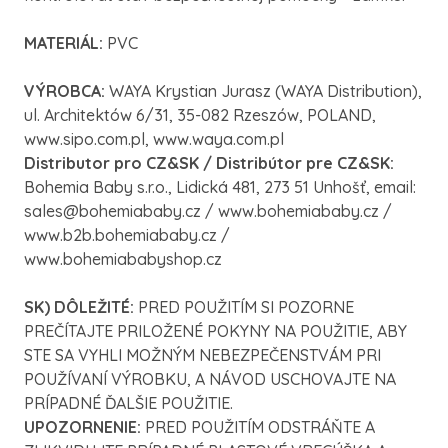
MATERIÁL:
PVC
VÝROBCA:
WAYA Krystian Jurasz (WAYA Distribution),
ul. Architektów 6/31, 35-082 Rzeszów, POLAND,
www.sipo.com.pl, www.waya.com.pl
Distributor pro CZ&SK / Distribútor pre CZ&SK:
Bohemia Baby s.r.o., Lidická 481, 273 51 Unhošť, email:
sales@bohemiababy.cz / www.bohemiababy.cz /
www.b2b.bohemiababy.cz /
www.bohemiababyshop.cz
SK) DÔLEŽITÉ:
PRED POUŽITÍM SI POZORNE
PREČÍTAJTE PRILOŽENÉ POKYNY NA POUŽITIE, ABY
STE SA VYHLI MOŽNÝM NEBEZPEČENSTVÁM PRI
POUŽÍVANÍ VÝROBKU, A NÁVOD USCHOVAJTE NA
PRÍPADNÉ ĎALŠIE POUŽITIE.
UPOZORNENIE:
PRED POUŽITÍM ODSTRÁŇTE A