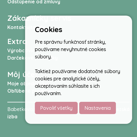
Odstúpenie od zmluvy
Zákaznícky servis
Kontaktujte nás
Cookies
Extra
Pre správnu funkčnosť stránky,
používame nevyhnutné cookies
Výrobcovia
súbory.
Darčekové poukážky
Taktiež používame dodatočné súbory
Môj účet
cookies pre analytické účely,
Moje objednávky
akceptovaním súhlasíte s ich
Obľúbené produkty
používaním.
Povoliť všetky
Nastavenia
Babetkovo.sk © 2026 -
Kočíky
,
autosedačky
,
Detská
izba