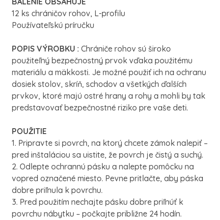
BALENIE OBSAHUJE
12 ks chráničov rohov, L-profilu
Používateľskú príručku
POPIS VÝROBKU :
Chrániče rohov sú široko
použiteľný bezpečnostný prvok vďaka použitému
materiálu a mäkkosti. Je možné použiť ich na ochranu
dosiek stolov, skríň, schodov a všetkých ďalších
prvkov, ktoré majú ostré hrany a rohy a mohli by tak
predstavovať bezpečnostné riziko pre vaše deti.
POUŽITIE
1. Pripravte si povrch, na ktorý chcete zámok nalepiť –
pred inštaláciou sa uistite, že povrch je čistý a suchý.
2. Odlepte ochrannú pásku a nalepte pomôcku na
vopred označené miesto. Pevne pritlačte, aby páska
dobre priľnula k povrchu.
3. Pred použitím nechajte pásku dobre priľnúť k
povrchu nábytku – počkajte približne 24 hodín.