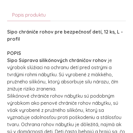
Popis produktu
Sipo chrániče rohov pre bezpečnosť detí, 12 ks, L -
profil
POPIS
Sipo Súprava silikónových chráničov rohov
je
výrobok slúžiaci na ochranu detí pred ostrými a
tvrdými rohmi nábytku. Sú vyrobené z mäkkého,
pružného silikónu, ktorý absorbuje silu nárazu, čím
znižuje riziko zranenia.
Silikónové chrániče rohov nábytku sú podobným
výrobkom ako penové chrániče rohov nábytku, sú
však vyrobené z pružného silikónu, ktorý sa
vyznačuje odolnosťou proti poškodeniu a stálosťou
tvaru. Ochrana rohov nábytku je dôležitá, najmä ak
sú v domácnosti deti. Deti často behajú a hrajú sa, čo