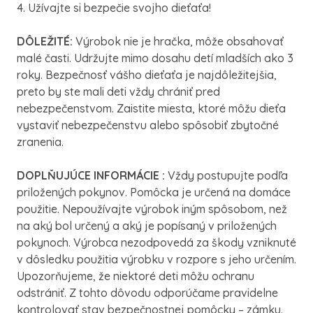
4. Užívajte si bezpečie svojho dieťaťa!
DÔLEŽITÉ:
Výrobok nie je hračka, môže obsahovať
malé časti. Udržujte mimo dosahu detí mladších ako 3
roky. Bezpečnosť vášho dieťaťa je najdôležitejšia,
preto by ste mali deti vždy chrániť pred
nebezpečenstvom. Zaistite miesta, ktoré môžu dieťa
vystaviť nebezpečenstvu alebo spôsobiť zbytočné
zranenia.
DOPLŇUJÚCE INFORMÁCIE :
Vždy postupujte podľa
priložených pokynov. Pomôcka je určená na domáce
použitie. Nepoužívajte výrobok iným spôsobom, než
na aký bol určený a aký je popísaný v priložených
pokynoch. Výrobca nezodpovedá za škody vzniknuté
v dôsledku použitia výrobku v rozpore s jeho určením.
Upozorňujeme, že niektoré deti môžu ochranu
odstrániť. Z tohto dôvodu odporúčame pravidelne
kontrolovať stav bezpečnostnej pomôcky – zámku.