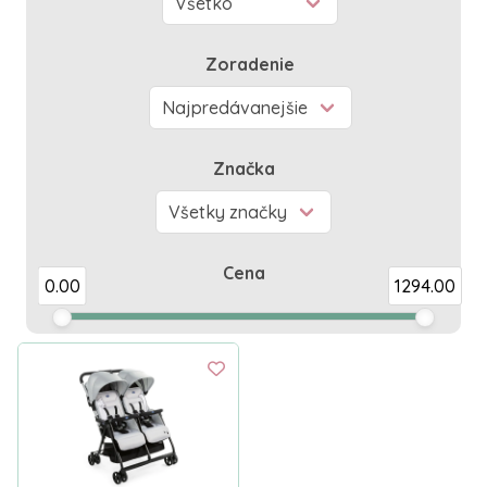
Športový kočík pre dvojičky lacno? Nie je
problém!
Zoradenie
Cena dvojičkových kočíkov u nás začína už pri hranici
200 eur. Poďte si vybrať ten ideálny pre vašu rodinu.
Značka
Cena
0.00
1294.00