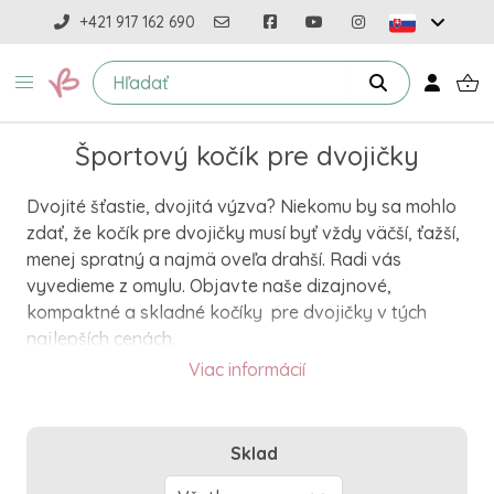
+421 917 162 690
Športový kočík pre dvojičky
Dvojité šťastie, dvojitá výzva? Niekomu by sa mohlo
zdať, že kočík pre dvojičky musí byť vždy väčší, ťažší,
menej spratný a najmä oveľa drahší. Radi vás
vyvedieme z omylu. Objavte naše dizajnové,
kompaktné a skladné kočíky pre dvojičky v tých
najlepších cenách.
Viac informácií
Športové kočíky pre dvojičky lusknutím
prsta
Nájsť dobrý kočík pre dvojičky u nás však nebude
Sklad
predstavovať problém, ponuka je dostatočne široká.