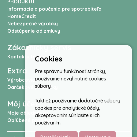
PRODUKTU
Informácie a poučenia pre spotrebiteľa
HomeCredit
Nebezpečné výrobky
Odstúpenie od zmluvy
Zákaznícky servis
Kontaktujte nás
Cookies
Extra
Pre správnu funkčnosť stránky,
používame nevyhnutné cookies
Výrobcovia
súbory.
Darčekové poukážky
Taktiež používame dodatočné súbory
Môj účet
cookies pre analytické účely,
Moje objednávky
akceptovaním súhlasíte s ich
Obľúbené produkty
používaním.