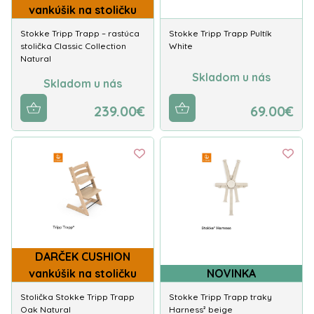
vankúšik na stoličku
Stokke Tripp Trapp – rastúca
Stokke Tripp Trapp Pultík
stolička Classic Collection
White
Natural
Skladom u nás
Skladom u nás
239.00€
69.00€
DARČEK CUSHION
vankúšik na stoličku
NOVINKA
Stolička Stokke Tripp Trapp
Stokke Tripp Trapp traky
Oak Natural
Harness² beige