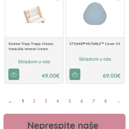
Stokke Tripp Trapp Classic
STOKKE® MUTABLE™ Cover V2
Vankúšik Wheat Cream
Skladom u nás
Skladom u nás
49.00€
69.00€
←
1
2
3
4
5
6
7
8
→
Neprespite naše