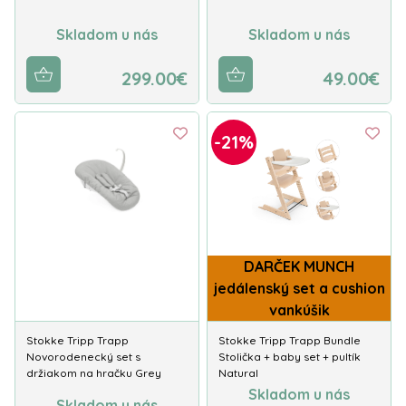
Skladom u nás
Skladom u nás
299.00€
49.00€
-21%
DARČEK MUNCH
jedálenský set a cushion
vankúšik
Stokke Tripp Trapp
Stokke Tripp Trapp Bundle
Novorodenecký set s
Stolička + baby set + pultík
držiakom na hračku Grey
Natural
Skladom u nás
Skladom u nás