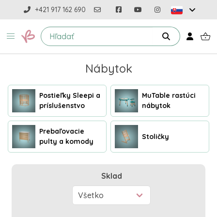
+421 917 162 690
Nábytok
Postieľky Sleepi a
MuTable rastúci
príslušenstvo
nábytok
Prebaľovacie
Stoličky
pulty a komody
Sklad