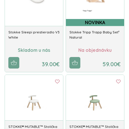
NOVINKA
Stokke Sleepi prestieradlo V3
Stokke Tripp Trapp Baby Set²
White
Natural
Skladom u nás
Na objednávku
39.00€
59.00€
STOKKE® MUTABLE™ Stolička
STOKKE® MUTABLE™ Stolička