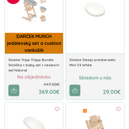
DARČEK MUNCH
jedálenský set a cushion
vankúšik
Stokke Tripp Trapp Bundle
Stokke Sleepi prestieradlo
Stolička + baby set + newborn
Mini V3 White
set Natural
Na objednávku
Skladom u nás
447.00€
369.00€
29.00€