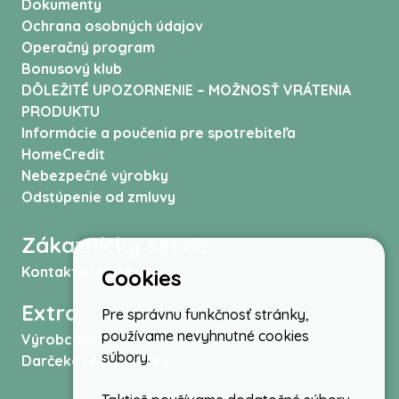
Dokumenty
Ochrana osobných údajov
Operačný program
Bonusový klub
DÔLEŽITÉ UPOZORNENIE – MOŽNOSŤ VRÁTENIA
PRODUKTU
Informácie a poučenia pre spotrebiteľa
HomeCredit
Nebezpečné výrobky
Odstúpenie od zmluvy
Zákaznícky servis
Kontaktujte nás
Cookies
Extra
Pre správnu funkčnosť stránky,
používame nevyhnutné cookies
Výrobcovia
súbory.
Darčekové poukážky