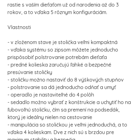
rastie s vaším dieťaťom už od narodenia až do 3
rokov, a to vďaka 5 rôznym konfiguráciám.
Vlastnosti
- v zloženom stave je stolička veľmi kompaktná
- vďaka systému so zipsom môžete jednoducho
prispôsobiť polstrovanie potrebám dieťaťa
- predné kolieska zaručujú ľahké a bezpečné
presúvanie stoličky
- stoličku možno nastaviť do 8 výškových stupňov
- polstrovanie sa dá jednoducho odňať a umyť
- operadlo je nastaviteľné do 4 polôh
- sedadlo možno vybrať z konštrukcie a uchytiť ho na
ľubovoľnú stoličku, čím sa premení na podsedák,
ktorý je ideálny nielen na cestovanie
- manipulácia so stoličkou je veľmi jednoduchá, a to
vďaka 4 kolieskam. Dve z nich sú s brzdou pre
maximum stability a bezpečia.