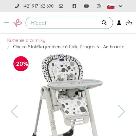
+421 917 162 690
Kŕmenie a cumlíky
Chicco Stolička jedálenská Polly Progres5 - Anthracite
-20%