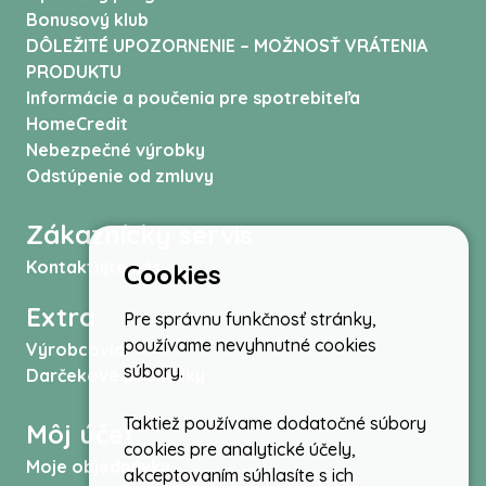
Bonusový klub
DÔLEŽITÉ UPOZORNENIE – MOŽNOSŤ VRÁTENIA
PRODUKTU
Informácie a poučenia pre spotrebiteľa
HomeCredit
Nebezpečné výrobky
Odstúpenie od zmluvy
Zákaznícky servis
Kontaktujte nás
Cookies
Extra
Pre správnu funkčnosť stránky,
používame nevyhnutné cookies
Výrobcovia
súbory.
Darčekové poukážky
Taktiež používame dodatočné súbory
Môj účet
cookies pre analytické účely,
Moje objednávky
akceptovaním súhlasíte s ich