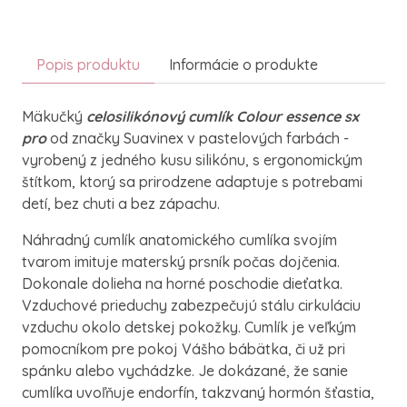
Popis produktu
Informácie o produkte
Mäkučký
celosilikónový cumlík Colour essence sx
pro
od značky Suavinex v pastelových farbách -
vyrobený z jedného kusu silikónu, s ergonomickým
štítkom, ktorý sa prirodzene adaptuje s potrebami
detí, bez chuti a bez zápachu.
Náhradný cumlík anatomického cumlíka svojím
tvarom imituje materský prsník počas dojčenia.
Dokonale dolieha na horné poschodie dieťatka.
Vzduchové prieduchy zabezpečujú stálu cirkuláciu
vzduchu okolo detskej pokožky. Cumlík je veľkým
pomocníkom pre pokoj Vášho bábätka, či už pri
spánku alebo vychádzke. Je dokázané, že sanie
cumlíka uvoľňuje endorfín, takzvaný hormón šťastia,