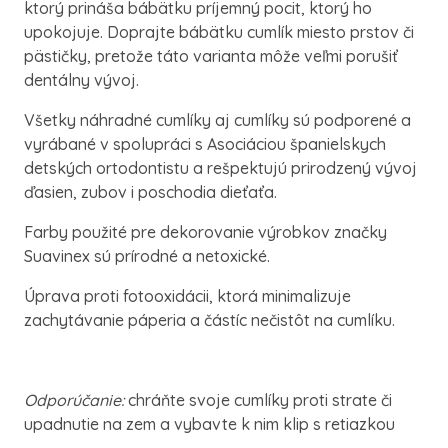
ktorý prináša bábätku príjemný pocit, ktorý ho
upokojuje. Doprajte bábätku cumlík miesto prstov či
pästičky, pretože táto varianta môže veľmi porušiť
dentálny vývoj.
Všetky náhradné cumlíky aj cumlíky sú podporené a
vyrábané v spolupráci s Asociáciou španielskych
detských ortodontistu a rešpektujú prirodzený vývoj
ďasien, zubov i poschodia dieťaťa.
Farby použité pre dekorovanie výrobkov značky
Suavinex sú prírodné a netoxické.
Úprava proti fotooxidácii, ktorá minimalizuje
zachytávanie páperia a částíc nečistôt na cumlíku.
Odporúčanie:
chráňte svoje cumlíky proti strate či
upadnutie na zem a vybavte k nim klip s retiazkou