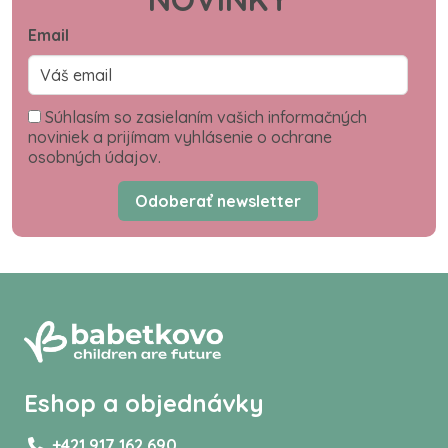
Email
Súhlasím so zasielaním vašich informačných
noviniek a prijímam vyhlásenie o ochrane
osobných údajov.
Odoberať newsletter
Eshop a objednávky
+421 917 162 690