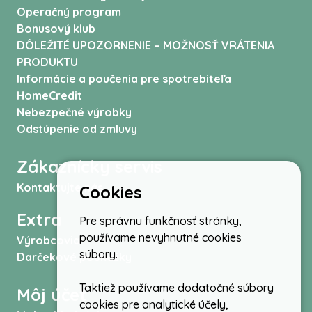
Operačný program
Bonusový klub
DÔLEŽITÉ UPOZORNENIE – MOŽNOSŤ VRÁTENIA
PRODUKTU
Informácie a poučenia pre spotrebiteľa
HomeCredit
Nebezpečné výrobky
Odstúpenie od zmluvy
Zákaznícky servis
Kontaktujte nás
Cookies
Extra
Pre správnu funkčnosť stránky,
používame nevyhnutné cookies
Výrobcovia
súbory.
Darčekové poukážky
Taktiež používame dodatočné súbory
Môj účet
cookies pre analytické účely,