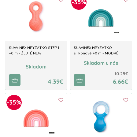
-35%
SUAVINEX HRYZÁTKO STEP 1
SUAVINEX HRYZÁTKO
+0 m - ŽLUTÉ NEW
silikonové +0 m - MODRÉ
Skladom u nás
Skladom
10.25€
4.39€
6.66€
-35%