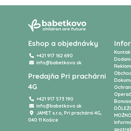
Eshop a objednávky
Info
Kontak
+421 917 162 690
Dodani
info@babetkovo.sk
Reklam
Obchod
Predajňa Pri prachárni
Dokum
4G
Ochran
Operač
+421 917 573 190
Bonuso
info@babetkovo.sk
DÔLEŽI
JAMET s.r.o,
Pri prachárni 4G,
MOŽNO
040 11 Košice
Informá
spotreb