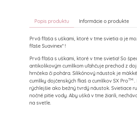
Popis produktu
Informácie o produkte
Prvá fľaša s uškami, ktoré v tme svietia a je mo
fľaše Suavinex* !
Prvá fľaša s uškami, ktoré v tme svietia! So šp
antikolikovým cumlíkom uľahčuje prechod z dojč
hrnčeka či pohára. Silikónový náustok je mäkk
TM
cumlíky dojčenských fliaš a cumlíkov SX Pro
.
rýchlejšie ako bežný tvrdý náustok. Svietiace r
nočné pitie vody. Aby ušká v tme žiarili, necháva
na svetle.