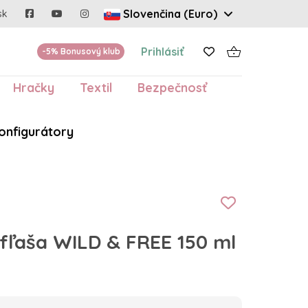
Slovenčina (Euro)
sk
Prihlásiť
-5% Bonusový klub
Hračky
Textil
Bezpečnosť
onfigurátory
fľaša WILD & FREE 150 ml