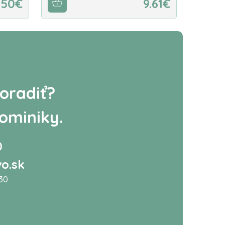
.50€
9.61€
oradiť?
ominiky.
0
o.sk
:30