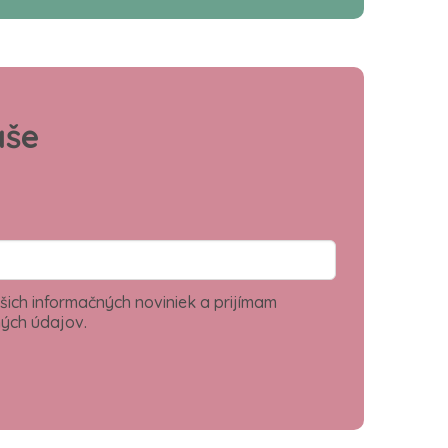
aše
šich informačných noviniek a prijímam
ých údajov.