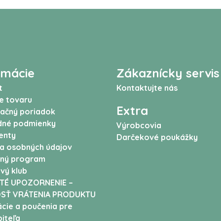
rmácie
Zákaznícky servis
t
Kontaktujte nás
e tovaru
Extra
ačný poriadok
né podmienky
Výrobcovia
enty
Darčekové poukážky
a osobných údajov
ný program
vý klub
TÉ UPOZORNENIE –
SŤ VRÁTENIA PRODUKTU
cie a poučenia pre
iteľa