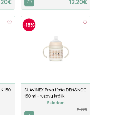
.20€
12.20€
-18%
K 150
SUAVINEX Prvá fľaša DEŇ&NOC
150 ml - ružový králik
Skladom
11.77€