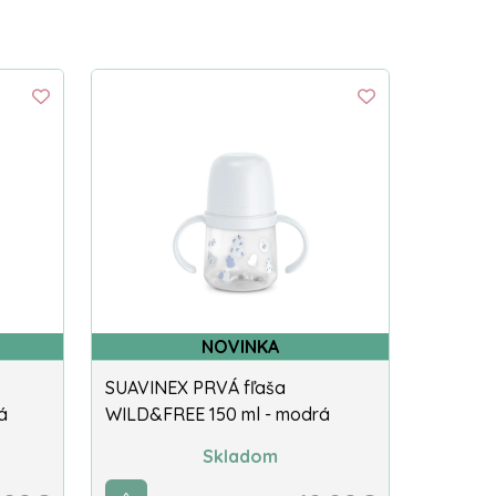
NOVINKA
SUAVINEX PRVÁ fľaša
á
WILD&FREE 150 ml - modrá
Skladom