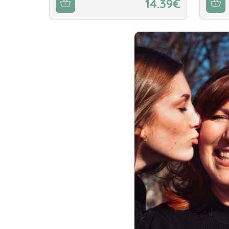
14.39€