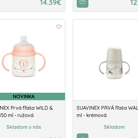
14.39€
12
NOVINKA
NEX Prvá fľaša WILD &
SUAVINEX PRVÁ fľaša WAL
150 ml - ružová
ml - krémová
Skladom u nás
Skladom