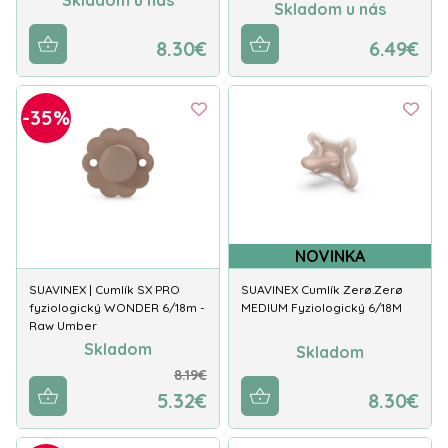
Skladom u nás
8.30€
6.49€
-35%
NOVINKA
SUAVINEX | Cumlík SX PRO
SUAVINEX Cumlík Zerø.Zerø
fyziologický WONDER 6/18m -
MEDIUM Fyziologický 6/18M
Raw Umber
Skladom
Skladom
8.19€
5.32€
8.30€