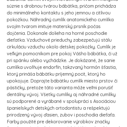
súznie s drobnou tvárou bábätka, pričom prichádza
do minimálneho kontaktu s jeho jemnou a citlivou
pokožkou. Náhradný cumlík anatomického cumlíka
svojím tvarom imituje materský prsník počas
dojčenia. Dokonale dolieha na horné poschodie
dieťatka. Vzduchové prieduchy zabezpečujú stálu
cirkuláciu vzduchu okolo detskej pokožky. Cumlík je
veľkým pomocníkom pre pokoj Vášho bábätka, či už
pri spánku alebo vychádzke. Je dokázané, že sanie
cumlíka uvoľňuje endorfín, takzvaný hormón šťastia,
ktorý prináša bábätku príjemný pocit, ktorý ho
upokojuje. Doprajte bábätku cumlík miesto prstov či
pästičky, pretože táto varianta môže veľmi porušiť
dentálny vývoj. Všetky cumlíky aj náhradné cumlíky
sú podporené a vyrábané v spolupráci s Asociáciou
španielskych detských ortodontistu a rešpektujú
prirodzený vývoj ďasien, zubov i poschodia dieťaťa.
Farby použité pre dekorovanie výrobkov značky