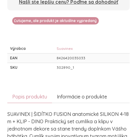
Našli ste lepšiu cenu? Poďme sa dohodnúť
Ľutujeme, ale produkt je aktuálne vypredaný
Výrobca
Suavinex
EAN
8426420035033
SKU
302890_1
Popis produktu
Informácie o produkte
SUAVINEX | ŠIDÍTKO FUSION anatomické SILIKON 4-18
m + KLIP - DINO Praktický set cumlíka a klipu v
jednotnom dekore sa stane trendy doplnkom Vášho
bábätka. Cumlík svojim inovatívnym tvarom motýlika