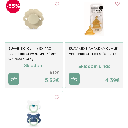
-35%
SUAVINEX | Cumlík SX PRO
SUAVINEX NÁHRADNÝ CUMLÍK
fyziologický WONDER 6/18m -
Anatomický latex S1/S - 2 ks
Whitecap Gray
Skladom
Skladom u nás
8.19€
5.32€
4.39€