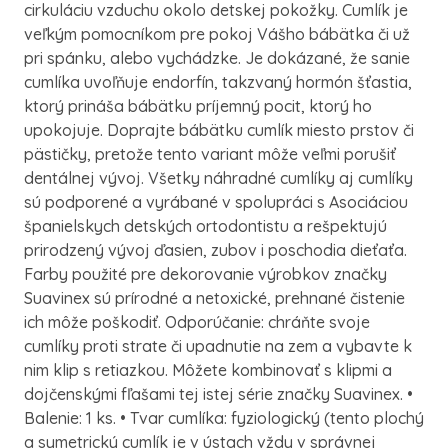
cirkuláciu vzduchu okolo detskej pokožky. Cumlík je
veľkým pomocníkom pre pokoj Vášho bábätka či už
pri spánku, alebo vychádzke. Je dokázané, že sanie
cumlíka uvoľňuje endorfín, takzvaný hormón šťastia,
ktorý prináša bábätku príjemný pocit, ktorý ho
upokojuje. Doprajte bábätku cumlík miesto prstov či
pästičky, pretože tento variant môže veľmi porušiť
dentálnej vývoj. Všetky náhradné cumlíky aj cumlíky
sú podporené a vyrábané v spolupráci s Asociáciou
španielskych detských ortodontistu a rešpektujú
prirodzený vývoj ďasien, zubov i poschodia dieťaťa.
Farby použité pre dekorovanie výrobkov značky
Suavinex sú prírodné a netoxické, prehnané čistenie
ich môže poškodiť. Odporúčanie: chráňte svoje
cumlíky proti strate či upadnutie na zem a vybavte k
nim klip s retiazkou. Môžete kombinovať s klipmi a
dojčenskými fľašami tej istej série značky Suavinex. •
Balenie: 1 ks. • Tvar cumlíka: fyziologický (tento plochý
a symetrický cumlík je v ústach vždy v správnej