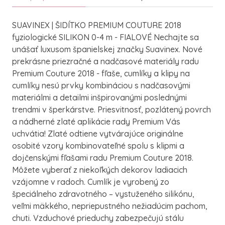
SUAVINEX | ŠIDÍTKO PREMIUM COUTURE 2018
fyziologické SILIKON 0-4 m - FIALOVÉ Nechajte sa
unášať luxusom španielskej značky Suavinex. Nové
prekrásne priezračné a nadčasové materiály radu
Premium Couture 2018 - fľaše, cumlíky a klipy na
cumlíky nesú prvky kombináciou s nadčasovými
materiálmi a detailmi inšpirovanými poslednými
trendmi v šperkárstve. Priesvitnosť, pozlátený povrch
a nádherné zlaté aplikácie rady Premium Vás
uchvátia! Zlaté odtiene vytvárajúce originálne
osobité vzory kombinovateľné spolu s klipmi a
dojčenskými fľašami radu Premium Couture 2018.
Môžete vyberať z niekoľkých dekorov ladiacich
vzájomne v radoch. Cumlík je vyrobený zo
špeciálneho zdravotného – vystuženého silikónu,
veľmi mäkkého, nepriepustného nežiadúcim pachom,
chuti. Vzduchové prieduchy zabezpečujú stálu