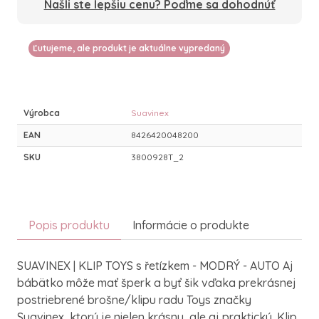
Našli ste lepšiu cenu? Poďme sa dohodnúť
Ľutujeme, ale produkt je aktuálne vypredaný
Výrobca
Suavinex
EAN
8426420048200
SKU
3800928T_2
Popis produktu
Informácie o produkte
SUAVINEX | KLIP TOYS s řetízkem - MODRÝ - AUTO Aj
bábätko môže mať šperk a byť šik vďaka prekrásnej
postriebrené brošne/klipu radu Toys značky
Suavinex, ktorý je nielen krásny, ale aj praktický. Klip