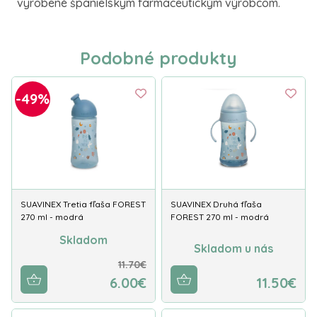
vyrobené španielskym farmaceutickým výrobcom.
Podobné produkty
-49%
SUAVINEX Tretia fľaša FOREST
SUAVINEX Druhá fľaša
270 ml - modrá
FOREST 270 ml - modrá
Skladom
Skladom u nás
11.70€
6.00€
11.50€