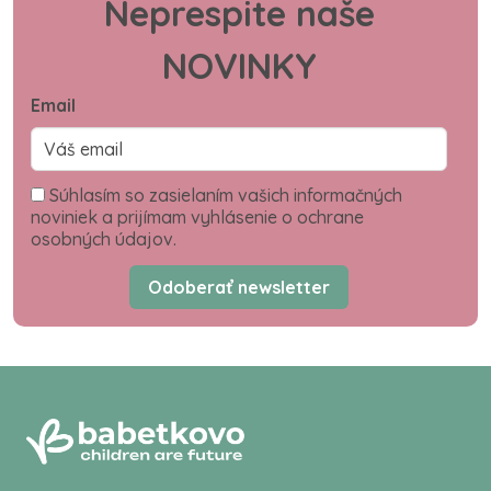
Neprespite naše
NOVINKY
Email
Súhlasím so zasielaním vašich informačných
noviniek a prijímam vyhlásenie o ochrane
osobných údajov.
Odoberať newsletter