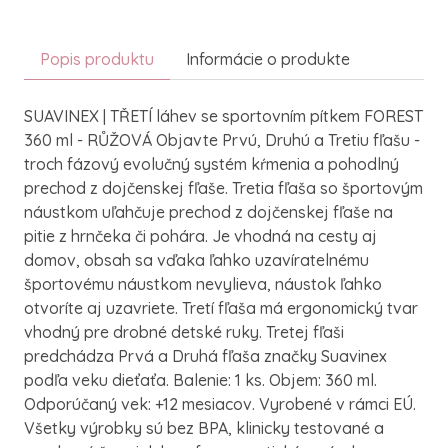
Popis produktu
Informácie o produkte
SUAVINEX | TŘETÍ láhev se sportovním pítkem FOREST
360 ml - RŮŽOVÁ Objavte Prvú, Druhú a Tretiu fľašu -
troch fázový evolučný systém kŕmenia a pohodlný
prechod z dojčenskej fľaše. Tretia fľaša so športovým
náustkom uľahčuje prechod z dojčenskej fľaše na
pitie z hrnčeka či pohára. Je vhodná na cesty aj
domov, obsah sa vďaka ľahko uzavíratelnému
športovému náustkom nevylieva, náustok ľahko
otvoríte aj uzavriete. Tretí fľaša má ergonomický tvar
vhodný pre drobné detské ruky. Tretej fľaši
predchádza Prvá a Druhá fľaša značky Suavinex
podľa veku dieťaťa. Balenie: 1 ks. Objem: 360 ml.
Odporúčaný vek: +12 mesiacov. Vyrobené v rámci EÚ.
Všetky výrobky sú bez BPA, klinicky testované a