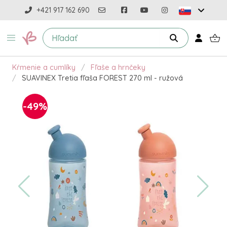
+421 917 162 690
Kŕmenie a cumlíky
Fľaše a hrnčeky
SUAVINEX Tretia fľaša FOREST 270 ml - ružová
-49%