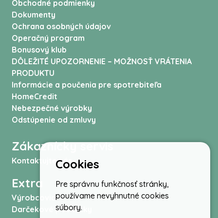
Obchodné podmienky
Dokumenty
Ochrana osobných údajov
Operačný program
Bonusový klub
DÔLEŽITÉ UPOZORNENIE – MOŽNOSŤ VRÁTENIA
PRODUKTU
Informácie a poučenia pre spotrebiteľa
HomeCredit
Nebezpečné výrobky
Odstúpenie od zmluvy
Zákaznícky servis
Kontaktujte nás
Cookies
Extra
Pre správnu funkčnosť stránky,
používame nevyhnutné cookies
Výrobcovia
súbory.
Darčekové poukážky