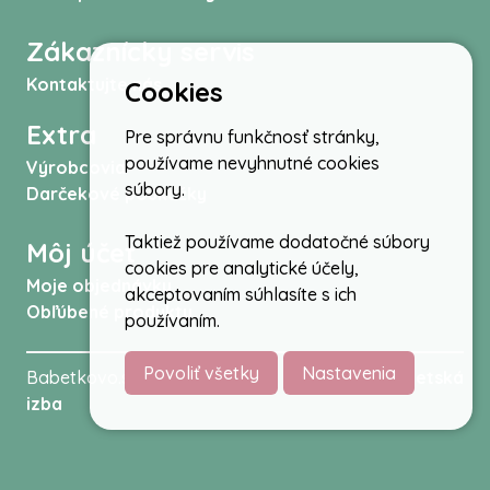
Zákaznícky servis
Kontaktujte nás
Cookies
Extra
Pre správnu funkčnosť stránky,
používame nevyhnutné cookies
Výrobcovia
súbory.
Darčekové poukážky
Taktiež používame dodatočné súbory
Môj účet
cookies pre analytické účely,
Moje objednávky
akceptovaním súhlasíte s ich
Obľúbené produkty
používaním.
Povoliť všetky
Nastavenia
Babetkovo.sk © 2026 -
Kočíky
,
autosedačky
,
Detská
izba