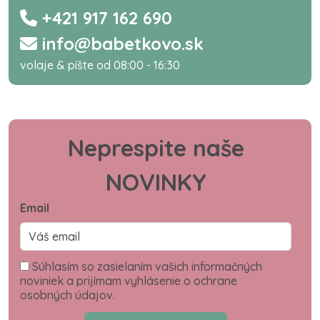
+421 917 162 690
info@babetkovo.sk
volaje & píšte od 08:00 - 16:30
Neprespite naše
NOVINKY
Email
Súhlasím so zasielaním vašich informačných
noviniek a prijímam vyhlásenie o ochrane
osobných údajov.