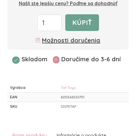
Našli ste lepšiu cenu? Poďme sa dohodnúť
KÚPIŤ
Možnosti doručenia
Skladom
Doručíme do 3-6 dní
Výrobca
Taf Toys
EAN
605566120751
SKU
12075TAF
Popis produktu
Informácie o produkte