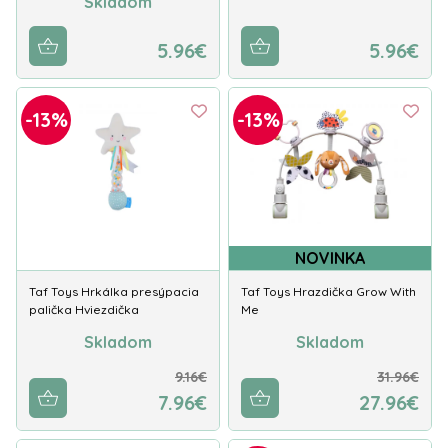
Skladom
5.96€
5.96€
-13%
-13%
NOVINKA
Taf Toys Hrkálka presýpacia
Taf Toys Hrazdička Grow With
palička Hviezdička
Me
Skladom
Skladom
9.16€
31.96€
7.96€
27.96€