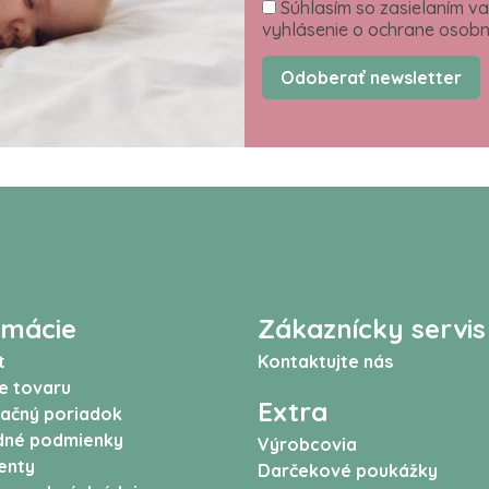
Súhlasím so zasielaním va
vyhlásenie o ochrane osobn
Odoberať newsletter
rmácie
Zákaznícky servis
t
Kontaktujte nás
e tovaru
Extra
ačný poriadok
né podmienky
Výrobcovia
enty
Darčekové poukážky