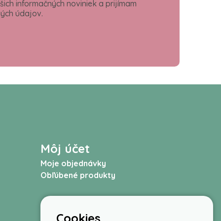
šich informačných noviniek a prijímam
ých údajov.
Môj účet
Moje objednávky
Obľúbené produkty
Cookies