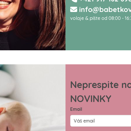
info@babetkov
volaje & píšte od 08:00 - 16
Neprespite n
NOVINKY
Email