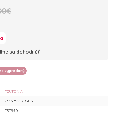
00€
ka
oďme sa dohodnúť
lne vypredaný
TEUTONIA
7333255579506
T57950