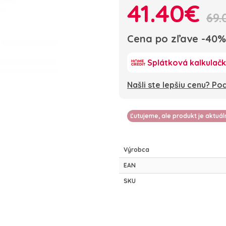
41.40€
69.
Cena po zľave -40%
Splátková kalkulač
Našli ste lepšiu cenu? P
Ľutujeme, ale produkt je aktuá
Výrobca
EAN
SKU