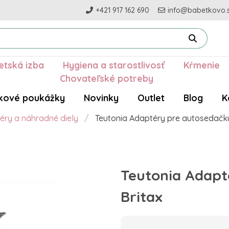
+421 917 162 690
info@babetkovo.
etská izba
Hygiena a starostlivosť
Kŕmenie
Chovateľské potreby
kové poukážky
Novinky
Outlet
Blog
K
éry a náhradné diely
Teutonia Adaptéry pre autosedačku
Teutonia Adapt
Britax