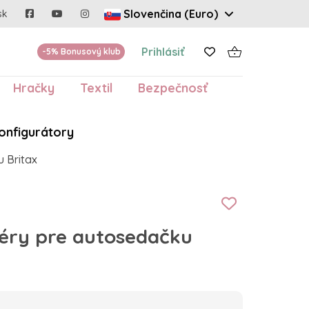
Slovenčina (Euro)
sk
Prihlásiť
-5% Bonusový klub
Hračky
Textil
Bezpečnosť
onfigurátory
 Britax
éry pre autosedačku