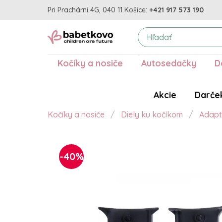
Pri Prachárni 4G, 040 11 Košice:
+421 917 573 190
Kočíky a nosiče
Autosedačky
D
Akcie
Darče
Kočíky a nosiče
Diely ku kočíkom
Adapt
-40%