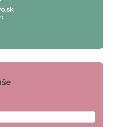
o.sk
:30
aše