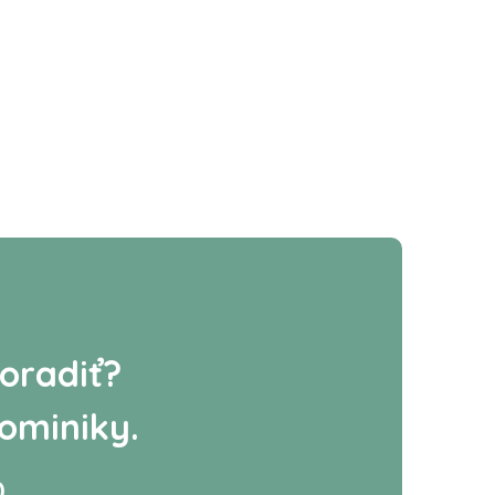
oradiť?
ominiky.
0