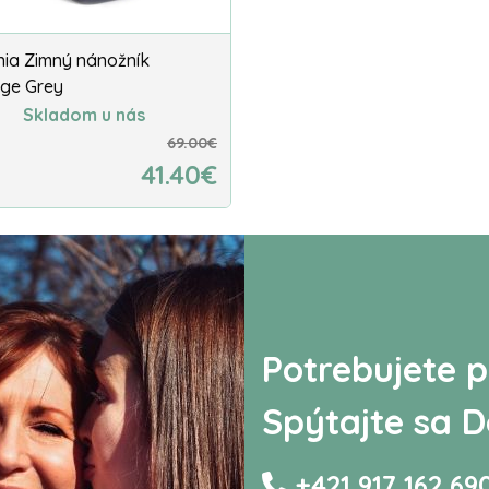
nia Zimný nánožník
ge Grey
Skladom u nás
69.00€
41.40€
Potrebujete p
Spýtajte sa D
+421 917 162 69