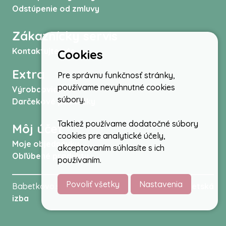
Odstúpenie od zmluvy
Zákaznícky servis
Kontaktujte nás
Cookies
Extra
Pre správnu funkčnosť stránky,
používame nevyhnutné cookies
Výrobcovia
súbory.
Darčekové poukážky
Taktiež používame dodatočné súbory
Môj účet
cookies pre analytické účely,
Moje objednávky
akceptovaním súhlasíte s ich
Obľúbené produkty
používaním.
Povoliť všetky
Nastavenia
Babetkovo.sk © 2026 -
Kočíky
,
autosedačky
,
Detská
izba