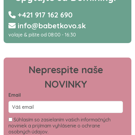
+421 917 162 690
info@babetkovo.sk
volaje & píšte od 08:00 - 16:30
Neprespite naše
NOVINKY
Email
Súhlasím so zasielaním vašich informačných
noviniek a prijímam vyhlásenie o ochrane
osobných údajov.