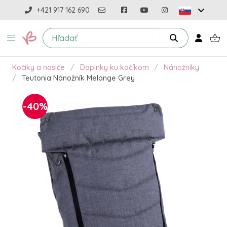
+421 917 162 690
Kočíky a nosiče
Doplnky ku kočíkom
Nánožníky
Teutonia Nánožník Melange Grey
-40%