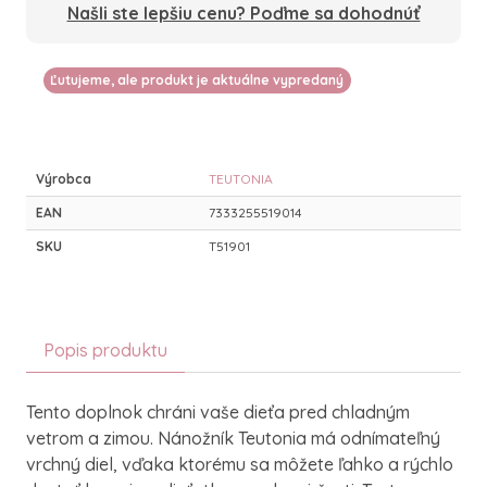
Našli ste lepšiu cenu? Poďme sa dohodnúť
Ľutujeme, ale produkt je aktuálne vypredaný
Výrobca
TEUTONIA
EAN
7333255519014
SKU
T51901
Popis produktu
Tento doplnok chráni vaše dieťa pred chladným
vetrom a zimou. Nánožník Teutonia má odnímateľný
vrchný diel, vďaka ktorému sa môžete ľahko a rýchlo