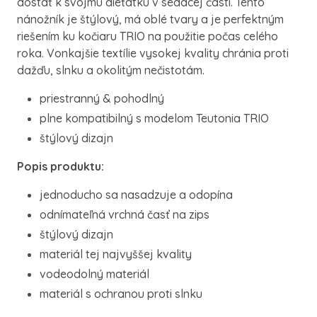
dostať k svojmu dieťatku v sedacej časti. Tento
nánožník je štýlový, má oblé tvary a je perfektným
riešením ku kočiaru TRIO na použitie počas celého
roka. Vonkajšie textílie vysokej kvality chránia proti
dažďu, slnku a okolitým nečistotám.
priestranný & pohodlný
plne kompatibilný s modelom Teutonia TRIO
štýlový dizajn
Popis produktu:
jednoducho sa nasadzuje a odopína
odnímateľná vrchná časť na zips
štýlový dizajn
materiál tej najvyššej kvality
vodeodolný materiál
materiál s ochranou proti slnku