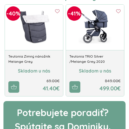
-40%
-41%
Teutonia Zimný nánožník
Teutonia TRIO Silver
Melange Grey
/Melange Grey 2020
Skladom u nás
Skladom u nás
69.00€
849.00€
41.40€
499.00€
Potrebujete poradiť?
Spýtajte sa Dominiky.